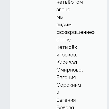
четвёртом
звене
мы
видим
«возвращение»
сразу
четырёх
игроков:
Кирилла
Смирнова,
Евгения
Сорокина
и
Евгения
Белова.