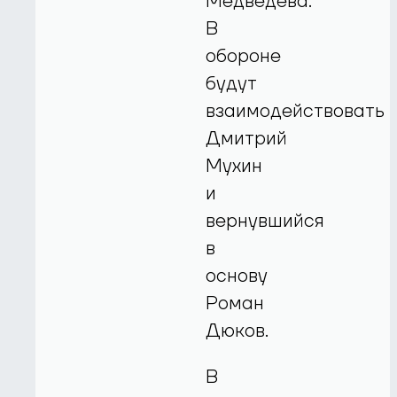
Медведева.
В
обороне
будут
взаимодействовать
Дмитрий
Мухин
и
вернувшийся
в
основу
Роман
Дюков.
В