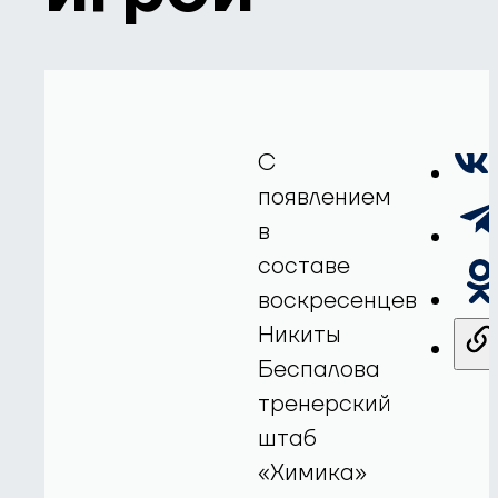
С
появлением
в
составе
воскресенцев
Никиты
Беспалова
тренерский
штаб
«Химика»