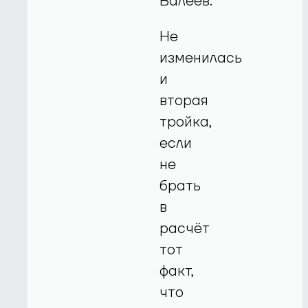
Валеев.
Не
изменилась
и
вторая
тройка,
если
не
брать
в
расчёт
тот
факт,
что