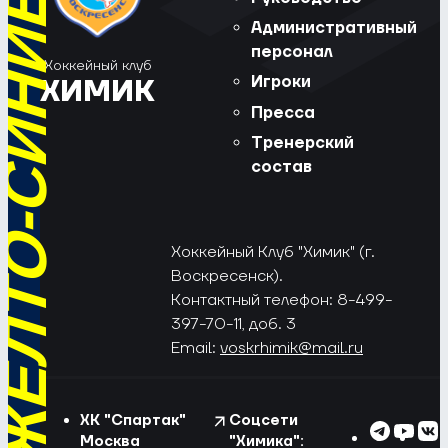
РЁД, ЖЁЛТО-СИНИЕ!
Административный
персонал
Хоккейный клуб
Игроки
ХИМИК
Пресса
Тренерский
состав
Хоккейный Клуб "Химик" (г.
Воскресенск).
Контактный телефон: 8-499-
397-70-11, доб. 3
Email:
voskrhimik@mail.ru
ХК "Спартак"
Соцсети
Москва
"Химика":