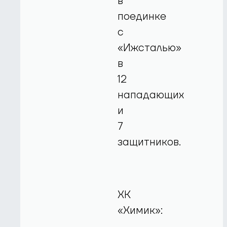
в
поединке
с
«Ижсталью»
в
12
нападающих
и
7
защитников.
ХК
«Химик»: