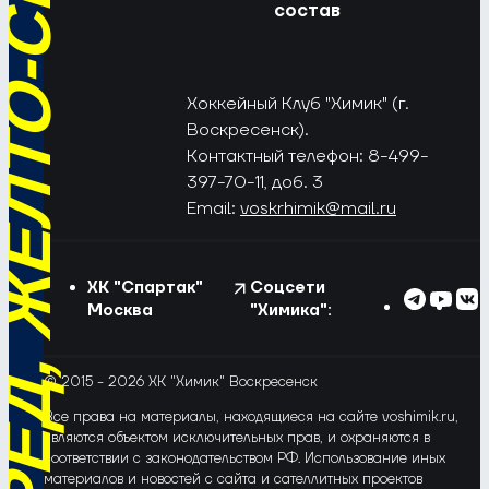
РЁД, ЖЁЛТО-СИНИЕ!
состав
Хоккейный Клуб "Химик" (г.
Воскресенск).
Контактный телефон: 8-499-
397-70-11, доб. 3
Email:
voskrhimik@mail.ru
ХК "Спартак"
Соцсети
Москва
"Химика":
© 2015 - 2026 ХК "Химик" Воскресенск
Все права на материалы, находящиеся на сайте voshimik.ru,
являются объектом исключительных прав, и охраняются в
соответствии с законодательством РФ. Использование иных
материалов и новостей с сайта и сателлитных проектов