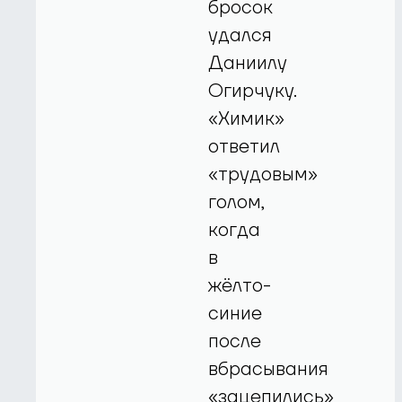
бросок
удался
Даниилу
Огирчуку.
«Химик»
ответил
«трудовым»
голом,
когда
в
жёлто-
синие
после
вбрасывания
«зацепились»