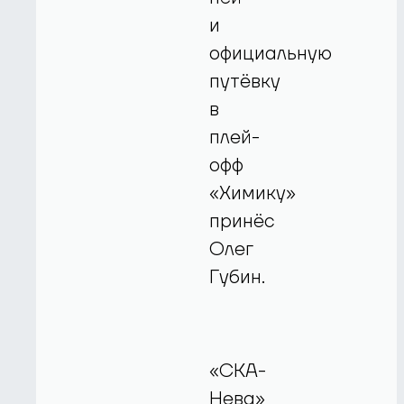
и
официальную
путёвку
в
плей-
офф
«Химику»
принёс
Олег
Губин.
«СКА-
Нева»