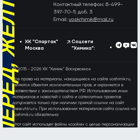
РЁД, ЖЁЛТО-СИНИЕ!
Контактный телефон: 8-499-
397-70-11, доб. 3
Email:
voskrhimik@mail.ru
ХК "Спартак"
Соцсети
Москва
"Химика":
© 2015 - 2026 ХК "Химик" Воскресенск
Все права на материалы, находящиеся на сайте voshimik.ru,
являются объектом исключительных прав, и охраняются в
соответствии с законодательством РФ. Использование иных
материалов и новостей с сайта и сателлитных проектов
допускается только при наличии прямой ссылки на сайт
www.vhlru.ru. При использовании материалов сайта ссылка на
voshimik.ru обязательна
Этот сайт использует файлы «cookie» с целью персонализации
сервисов и повышения удобства пользования веб-сайтом. Если
Вы не хотите, чтобы Ваши пользовательские данные