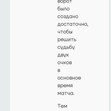
ворот
было
создано
достаточно,
чтобы
решить
судьбу
двух
очков
в
основное
время
матча.
Тем