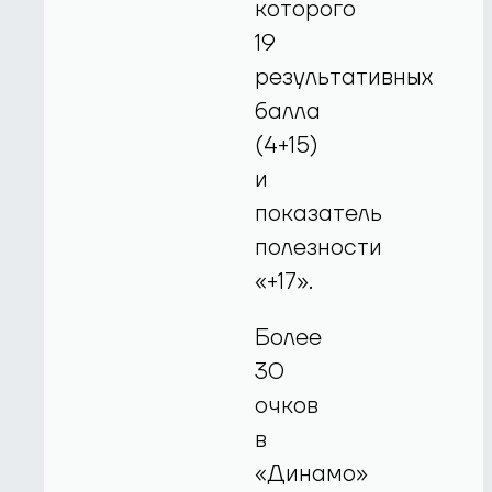
которого
19
результативных
балла
(4+15)
и
показатель
полезности
«+17».
Более
30
очков
в
«Динамо»