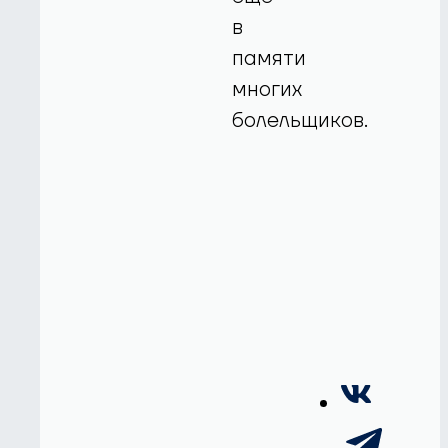
в
памяти
многих
болельщиков.