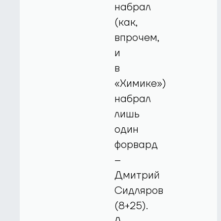
набрал
(как,
впрочем,
и
в
«Химике»)
набрал
лишь
один
форвард
–
Дмитрий
Сидляров
(8+25).