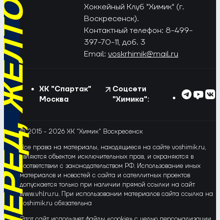
РЁД, ЖЁЛТО-СИНИЕ!
Хоккейный Клуб "Химик" (г.
Воскресенск).
Контактный телефон: 8-499-
397-70-11, доб. 3
Email:
voskrhimik@mail.ru
ХК "Спартак"
Соцсети
Москва
"Химика":
© 2015 - 2026 ХК "Химик" Воскресенск
Все права на материалы, находящиеся на сайте voshimik.ru,
являются объектом исключительных прав, и охраняются в
соответствии с законодательством РФ. Использование иных
материалов и новостей с сайта и сателлитных проектов
допускается только при наличии прямой ссылки на сайт
www.vhlru.ru. При использовании материалов сайта ссылка на
voshimik.ru обязательна
Этот сайт использует файлы «cookie» с целью персонализации