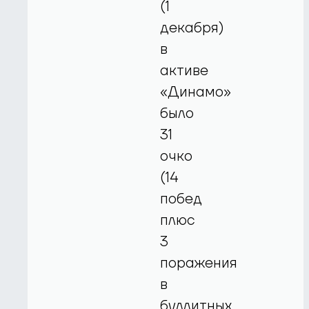
(1
декабря)
в
активе
«Динамо»
было
31
очко
(14
побед
плюс
3
поражения
в
буллитных