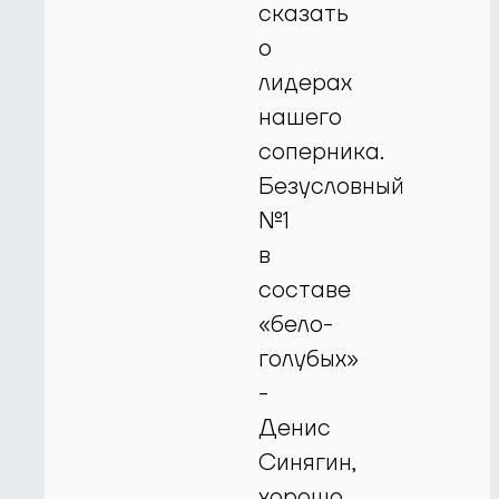
сказать
о
лидерах
нашего
соперника.
Безусловный
№1
в
составе
«бело-
голубых»
-
Денис
Синягин,
хорошо