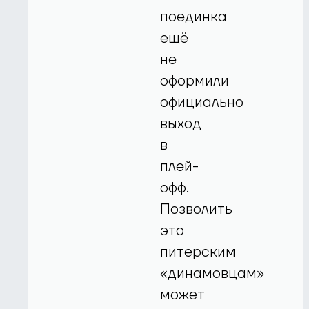
поединка
ещё
не
оформили
официально
выход
в
плей-
офф.
Позволить
это
питерским
«динамовцам»
может