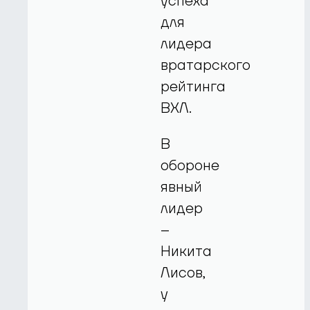
успеха
для
лидера
вратарского
рейтинга
ВХЛ.
В
обороне
явный
лидер
–
Никита
Лисов,
у