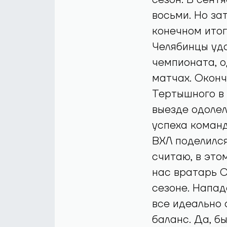
восьми. Но за
конечном итог
Челябинцы уда
чемпионата, о
матчах. Оконч
Тертышного в 
выезде одолел
успеха коман
ВХЛ поделился
считаю, в это
нас вратарь С
сезоне. Напад
все идеально 
баланс. Да, б