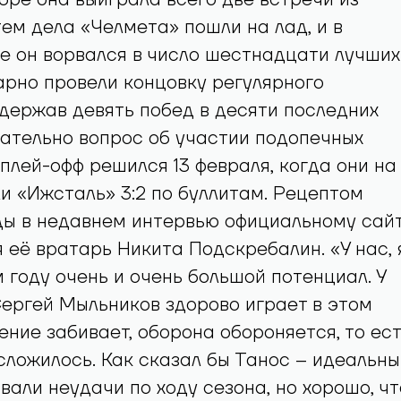
тем дела «Челмета» пошли на лад, и в
е он ворвался в число шестнадцати лучших
рно провели концовку регулярного
держав девять побед в десяти последних
ательно вопрос об участии подопечных
плей-офф решился 13 февраля, когда они на
и «Ижсталь» 3:2 по буллитам. Рецептом
ды в недавнем интервью официальному сай
 её вратарь Никита Подскребалин. «У нас, 
м году очень и очень большой потенциал. У
ергей Мыльников здорово играет в этом
ение забивает, оборона обороняется, то ест
сложилось. Как сказал бы Танос – идеальны
ывали неудачи по ходу сезона, но хорошо, чт