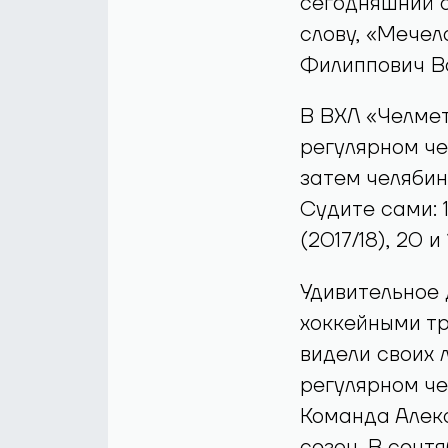
сегодняшний с
слову, «Мечел
Филиппович В
В ВХЛ «Челмет
регулярном че
затем челябин
Судите сами: 1
(2017/18), 20 
Удивительное 
хоккейными тр
видели своих 
регулярном че
Команда Алек
сезон. В сент