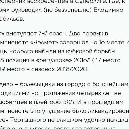
оперник воскресенцев в Суперлиге. Где, к
ом» руководил (но безуспешно) Владимир
асильев.
» выступает 7-й сезон. Два первых в
мпионате «Челмет» завершал на 16 месте, 
цы надолго выбыли из кубковой борьбы.
8 позиция в «регулярке» 2016/17, 17 место
и 19 место в сезонах 2018/2020.
дело – болельщики из города с богатейшим
адициями на протяжении четырёх лет не
любимцев в плей-офф ВХЛ. И в прошедшем
мпионате это упущение было ликвидирован
сея Тертышного не слишком удачно начала
ябре она выиграла всего две встречи из