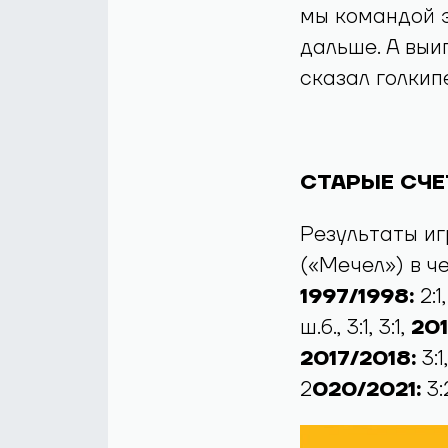
мы командой э
дальше. А выиг
сказал голкип
СТАРЫЕ СЧ
Результаты иг
(«Мечел») в ч
1997/1998:
2:1
ш.б., 3:1, 3:1,
201
2017/2018:
3:1
2
020/2021:
3:2