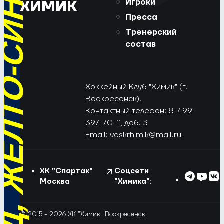
РЁД, ЖЁЛТО-СИНИЕ!
Игроки
ХИМИК
Пресса
Тренерский
состав
Хоккейный Клуб "Химик" (г.
Воскресенск).
Контактный телефон: 8-499-
397-70-11, доб. 3
Email:
voskrhimik@mail.ru
ХК "Спартак"
Соцсети
Москва
"Химика":
© 2015 - 2026 ХК "Химик" Воскресенск