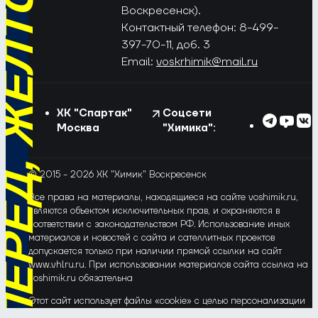
РЁД, ЖЁЛТО-СИНИЕ!
Воскресенск).
Контактный телефон: 8-499-
397-70-11, доб. 3
Email:
voskrhimik@mail.ru
ХК "Спартак"
Соцсети
Москва
"Химика":
© 2015 - 2026 ХК "Химик" Воскресенск
Все права на материалы, находящиеся на сайте voshimik.ru,
являются объектом исключительных прав, и охраняются в
соответствии с законодательством РФ. Использование иных
материалов и новостей с сайта и сателлитных проектов
допускается только при наличии прямой ссылки на сайт
www.vhlru.ru. При использовании материалов сайта ссылка на
voshimik.ru обязательна
Этот сайт использует файлы «cookie» с целью персонализации
сервисов и повышения удобства пользования веб-сайтом. Если