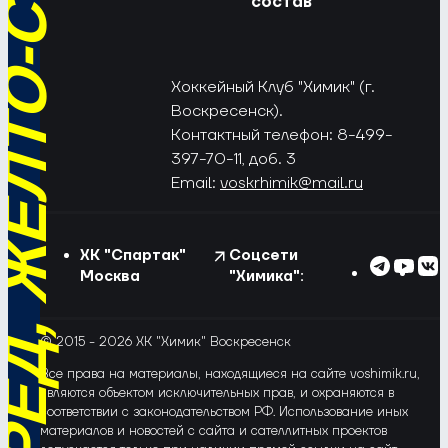
РЁД, ЖЁЛТО-СИНИЕ!
состав
Хоккейный Клуб "Химик" (г.
Воскресенск).
Контактный телефон: 8-499-
397-70-11, доб. 3
Email:
voskrhimik@mail.ru
ХК "Спартак"
Соцсети
Москва
"Химика":
© 2015 - 2026 ХК "Химик" Воскресенск
Все права на материалы, находящиеся на сайте voshimik.ru,
являются объектом исключительных прав, и охраняются в
соответствии с законодательством РФ. Использование иных
материалов и новостей с сайта и сателлитных проектов