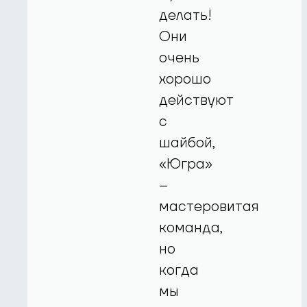
делать!
Они
очень
хорошо
действуют
с
шайбой,
«Югра»
–
мастеровитая
команда,
но
когда
мы