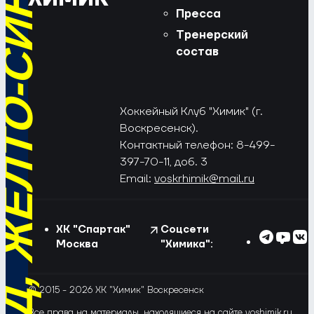
РЁД, ЖЁЛТО-СИНИЕ!
Пресса
Тренерский
состав
Хоккейный Клуб "Химик" (г.
Воскресенск).
Контактный телефон: 8-499-
397-70-11, доб. 3
Email:
voskrhimik@mail.ru
ХК "Спартак"
Соцсети
Москва
"Химика":
© 2015 - 2026 ХК "Химик" Воскресенск
Все права на материалы, находящиеся на сайте voshimik.ru,