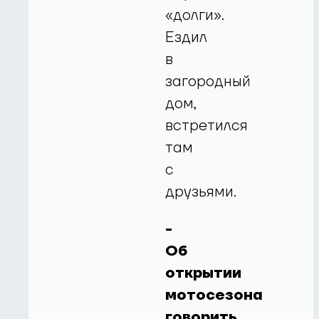
«долги».
Ездил
в
загородный
дом,
встретился
там
с
друзьями.
-
Об
открытии
мотосезона
говорить