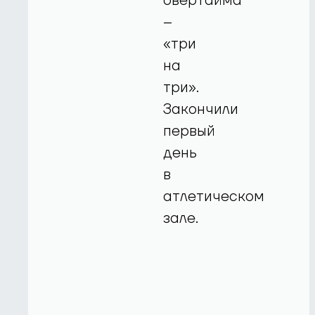
овертайма
–
«три
на
три».
Закончили
первый
день
в
атлетическом
зале.