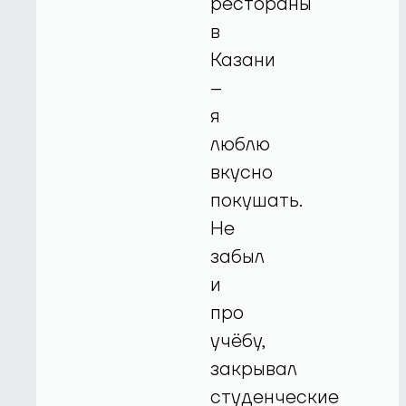
рестораны
в
Казани
–
я
люблю
вкусно
покушать.
Не
забыл
и
про
учёбу,
закрывал
студенческие