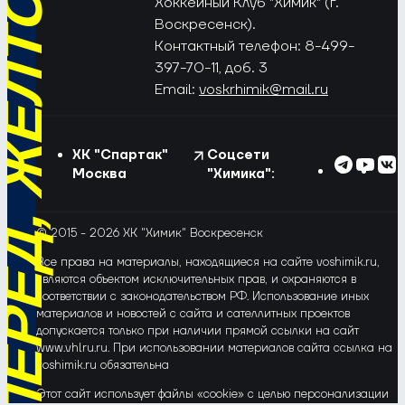
РЁД, ЖЁЛТО-СИНИЕ!
Хоккейный Клуб "Химик" (г.
Воскресенск).
Контактный телефон: 8-499-
397-70-11, доб. 3
Email:
voskrhimik@mail.ru
ХК "Спартак"
Соцсети
Москва
"Химика":
© 2015 - 2026 ХК "Химик" Воскресенск
Все права на материалы, находящиеся на сайте voshimik.ru,
являются объектом исключительных прав, и охраняются в
соответствии с законодательством РФ. Использование иных
материалов и новостей с сайта и сателлитных проектов
допускается только при наличии прямой ссылки на сайт
www.vhlru.ru. При использовании материалов сайта ссылка на
voshimik.ru обязательна
Этот сайт использует файлы «cookie» с целью персонализации