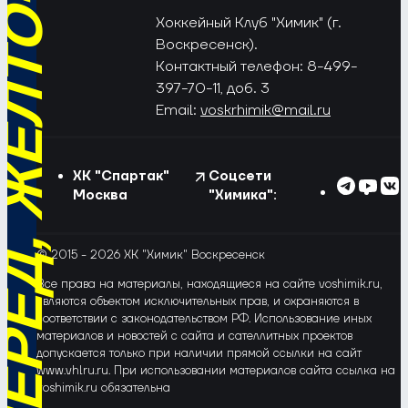
РЁД, ЖЁЛТО-СИНИЕ!
Хоккейный Клуб "Химик" (г.
Воскресенск).
Контактный телефон: 8-499-
397-70-11, доб. 3
Email:
voskrhimik@mail.ru
ХК "Спартак"
Соцсети
Москва
"Химика":
© 2015 - 2026 ХК "Химик" Воскресенск
Все права на материалы, находящиеся на сайте voshimik.ru,
являются объектом исключительных прав, и охраняются в
соответствии с законодательством РФ. Использование иных
материалов и новостей с сайта и сателлитных проектов
допускается только при наличии прямой ссылки на сайт
www.vhlru.ru. При использовании материалов сайта ссылка на
voshimik.ru обязательна