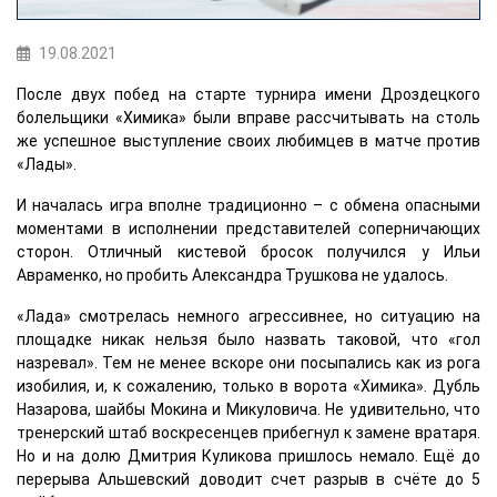
19.08.2021
После двух побед на старте турнира имени Дроздецкого
болельщики «Химика» были вправе рассчитывать на столь
же успешное выступление своих любимцев в матче против
«Лады».
И началась игра вполне традиционно – с обмена опасными
моментами в исполнении представителей соперничающих
сторон. Отличный кистевой бросок получился у Ильи
Авраменко, но пробить Александра Трушкова не удалось.
«Лада» смотрелась немного агрессивнее, но ситуацию на
площадке никак нельзя было назвать таковой, что «гол
назревал». Тем не менее вскоре они посыпались как из рога
изобилия, и, к сожалению, только в ворота «Химика». Дубль
Назарова, шайбы Мокина и Микуловича. Не удивительно, что
тренерский штаб воскресенцев прибегнул к замене вратаря.
Но и на долю Дмитрия Куликова пришлось немало. Ещё до
перерыва Альшевский доводит счет разрыв в счёте до 5