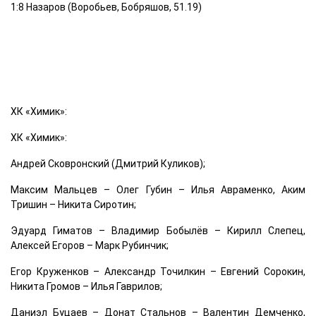
1:8 Назаров (Воробьев, Бобряшов, 51.19)
ХК «Химик»:
ХК «Химик»:
Андрей Сковронский (Дмитрий Куликов);
Максим Мальцев – Олег Губин – Илья Авраменко, Аким
Тришин – Никита Сиротин;
Эдуард Гиматов – Владимир Бобылёв – Кирилл Слепец,
Алексей Егоров – Марк Рубинчик;
Егор Круженков – Александр Точилкин – Евгений Сорокин,
Никита Громов – Илья Гаврилов;
Даниэл Буцаев – Донат Стальнов – Валентин Демченко,