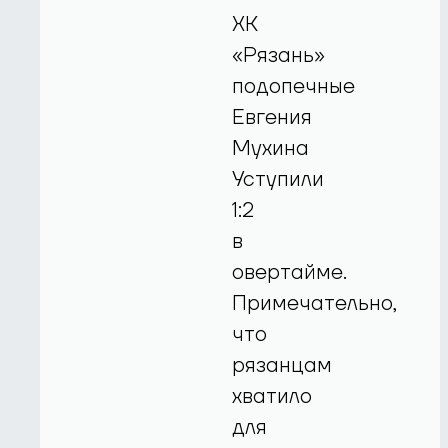
ХК
«Рязань»
подопечные
Евгения
Мухина
Уступили
1:2
в
овертайме.
Примечательно,
что
рязанцам
хватило
для