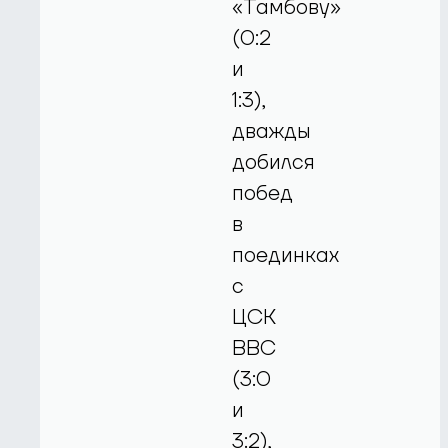
«Тамбову»
(0:2
и
1:3),
дважды
добился
побед
в
поединках
с
ЦСК
ВВС
(3:0
и
3:2),