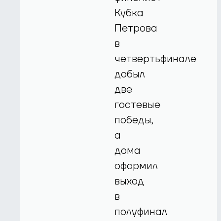
Кубка
Петрова
в
четвертьфинале
добыл
две
гостевые
победы,
а
дома
оформил
выход
в
полуфинал