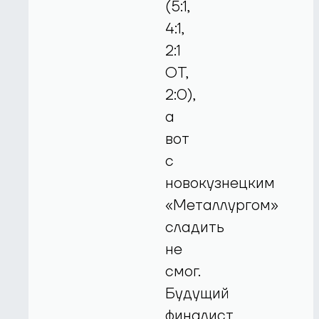
(5:1,
4:1,
2:1
ОТ,
2:0),
а
вот
с
новокузнецким
«Металлургом»
сладить
не
смог.
Будущий
финалист