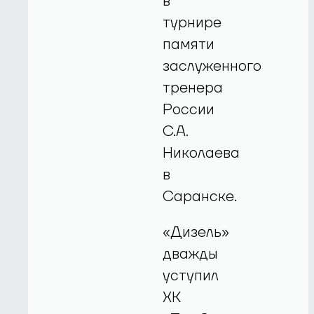
в
турнире
памяти
заслуженного
тренера
России
С.А.
Николаева
в
Саранске.
«Дизель»
дважды
уступил
ХК