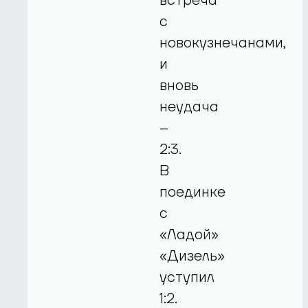
встреча
с
новокузнечанами,
и
вновь
неудача
–
2:3.
В
поединке
с
«Ладой»
«Дизель»
уступил
1:2.