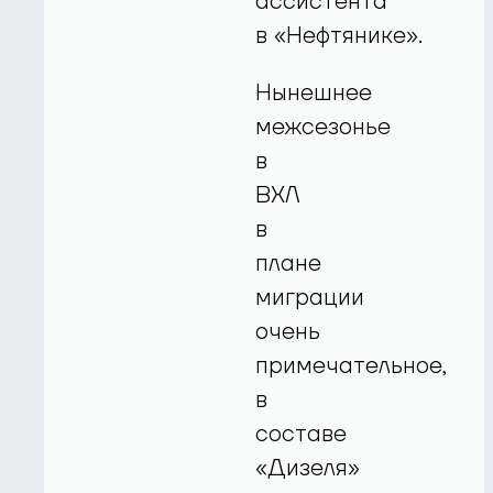
ассистента
в «Нефтянике».
Нынешнее
межсезонье
в
ВХЛ
в
плане
миграции
очень
примечательное,
в
составе
«Дизеля»