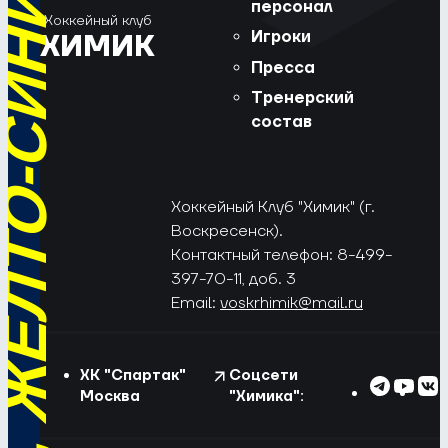
РЁД, ЖЁЛТО-СИНИЕ!
персонал
Хоккейный клуб
Игроки
ХИМИК
Пресса
Тренерский
состав
Хоккейный Клуб "Химик" (г.
Воскресенск).
Контактный телефон: 8-499-
397-70-11, доб. 3
Email:
voskrhimik@mail.ru
ХК "Спартак"
Соцсети
Москва
"Химика":