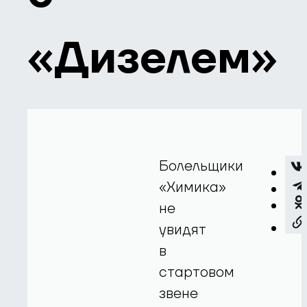
«Дизелем»
Болельщики
«Химика»
не
увидят
в
стартовом
звене