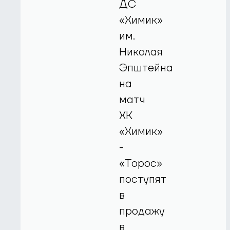
ДС
«Химик»
им.
Николая
Эпштейна
на
матч
ХК
«Химик»
-
«Торос»
поступят
в
продажу
в