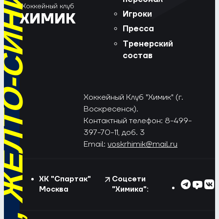
РЁД, ЖЁЛТО-СИНИЕ!
Хоккейный клуб
Игроки
ХИМИК
Пресса
Тренерский
состав
Хоккейный Клуб "Химик" (г.
Воскресенск).
Контактный телефон: 8-499-
397-70-11, доб. 3
Email:
voskrhimik@mail.ru
ХК "Спартак"
Соцсети
Москва
"Химика":