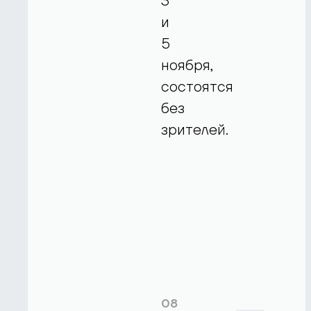
3
и
5
ноября,
состоятся
без
зрителей.
08