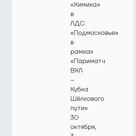
«Химика»
в
ЛДС
«Подмосковье»
в
рамках
«Париматч
ВХЛ
–
Кубка
Шёлкового
пути»
30
октября,