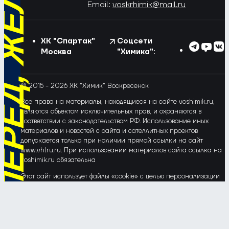
РЁД, ЖЁЛТО-СИНИЕ!
Email:
voskrhimik@mail.ru
ХК "Спартак"
Соцсети
Москва
"Химика":
© 2015 - 2026 ХК "Химик" Воскресенск
Все права на материалы, находящиеся на сайте voshimik.ru,
являются объектом исключительных прав, и охраняются в
соответствии с законодательством РФ. Использование иных
материалов и новостей с сайта и сателлитных проектов
допускается только при наличии прямой ссылки на сайт
www.vhlru.ru. При использовании материалов сайта ссылка на
voshimik.ru обязательна
Этот сайт использует файлы «cookie» с целью персонализации
сервисов и повышения удобства пользования веб-сайтом. Если
Вы не хотите, чтобы Ваши пользовательские данные
обрабатывались, пожалуйста, ограничьте их использование в
своём браузере.