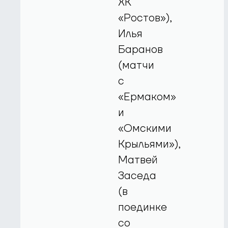
ХК
«Ростов»),
Илья
Баранов
(матчи
с
«Ермаком»
и
«Омскими
Крыльями»),
Матвей
Заседа
(в
поединке
со