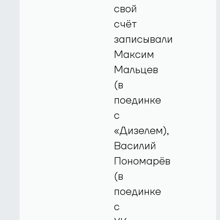
свой
счёт
записывали
Максим
Мальцев
(в
поединке
с
«Дизелем),
Василий
Пономарёв
(в
поединке
с