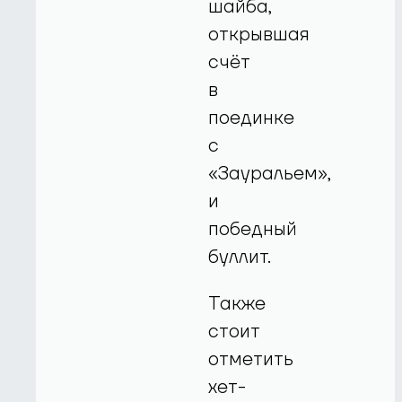
шайба,
открывшая
счёт
в
поединке
с
«Зауральем»,
и
победный
буллит.
Также
стоит
отметить
хет-