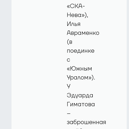
«СКА-
Нева»),
Илья
Авраменко
(в
поединке
с
«Южным
Уралом»).
У
Эдуарда
Гиматова
–
заброшенная