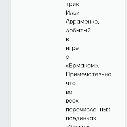
трик
Ильи
Авраменко,
добытый
в
игре
с
«Ермаком».
Примечательно,
что
во
всех
перечисленных
поединках