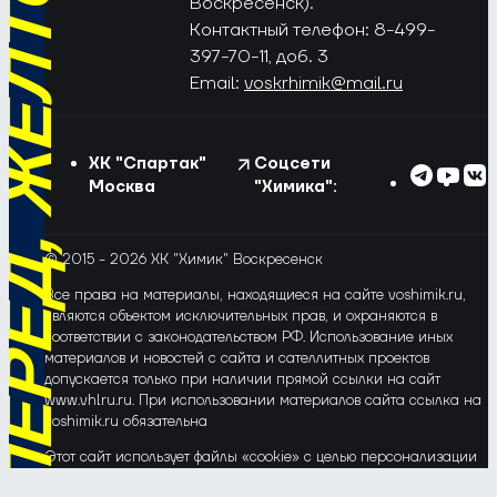
РЁД, ЖЁЛТО-СИНИЕ!
Воскресенск).
Контактный телефон: 8-499-
397-70-11, доб. 3
Email:
voskrhimik@mail.ru
ХК "Спартак"
Соцсети
Москва
"Химика":
© 2015 - 2026 ХК "Химик" Воскресенск
Все права на материалы, находящиеся на сайте voshimik.ru,
являются объектом исключительных прав, и охраняются в
соответствии с законодательством РФ. Использование иных
материалов и новостей с сайта и сателлитных проектов
допускается только при наличии прямой ссылки на сайт
www.vhlru.ru. При использовании материалов сайта ссылка на
voshimik.ru обязательна
Этот сайт использует файлы «cookie» с целью персонализации
сервисов и повышения удобства пользования веб-сайтом. Если