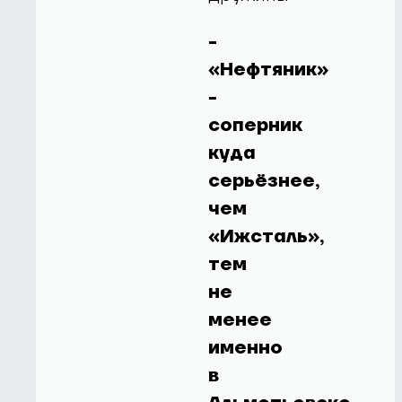
-
«Нефтяник»
-
соперник
куда
серьёзнее,
чем
«Ижсталь»,
тем
не
менее
именно
в