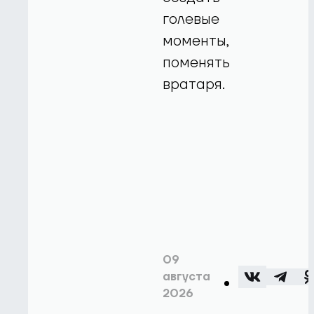
голевые
моменты,
поменять
вратаря.
09
августа
2026