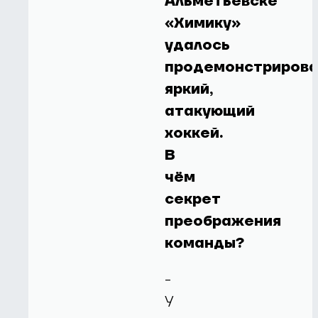
Альметьевске
«Химику»
удалось
продемонстрирова
яркий,
атакующий
хоккей.
В
чём
секрет
преображения
команды?
-
У