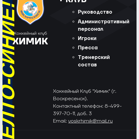
РЁД, ЖЁЛТО-СИНИЕ!
Руководство
Административный
персонал
Хоккейный клуб
Игроки
ХИМИК
Пресса
Тренерский
состав
Хоккейный Клуб "Химик" (г.
Воскресенск).
Контактный телефон: 8-499-
397-70-11, доб. 3
Email:
voskrhimik@mail.ru