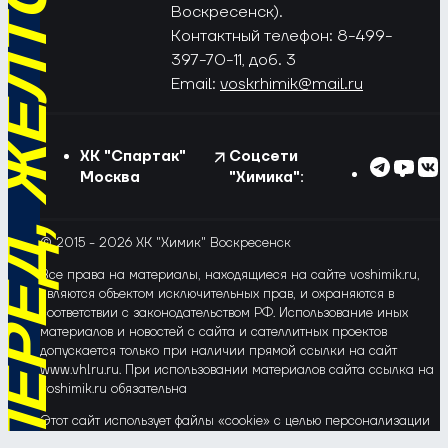
РЁД, ЖЁЛТО-СИНИЕ!
Воскресенск).
Контактный телефон: 8-499-
397-70-11, доб. 3
Email:
voskrhimik@mail.ru
ХК "Спартак"
Соцсети
Москва
"Химика":
© 2015 - 2026 ХК "Химик" Воскресенск
Все права на материалы, находящиеся на сайте voshimik.ru,
являются объектом исключительных прав, и охраняются в
соответствии с законодательством РФ. Использование иных
материалов и новостей с сайта и сателлитных проектов
допускается только при наличии прямой ссылки на сайт
www.vhlru.ru. При использовании материалов сайта ссылка на
voshimik.ru обязательна
Этот сайт использует файлы «cookie» с целью персонализации
сервисов и повышения удобства пользования веб-сайтом. Если