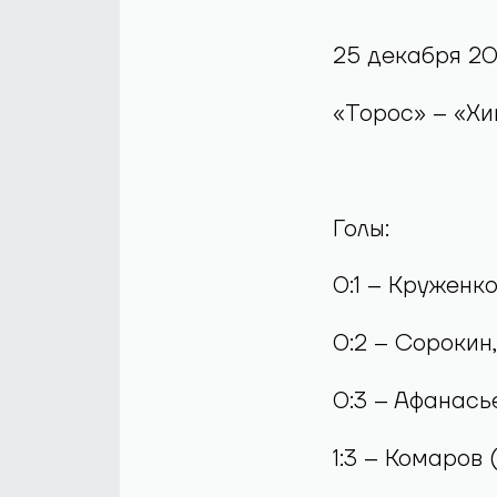
25 декабря 202
«Торос» – «Хими
Голы:
0:1 – Круженко
0:2 – Сорокин,
0:3 – Афанасье
1:3 – Комаров