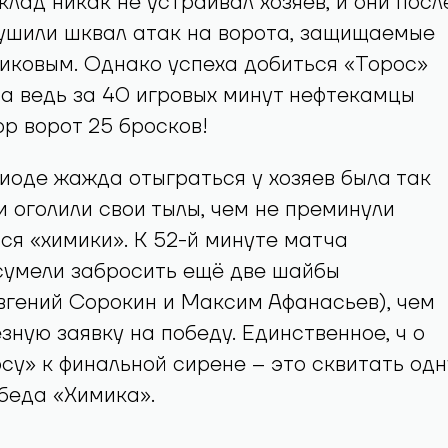
лад никак не устраивал хозяев, и они посл
ушили шквал атак на ворота, защищаемые
иковым. Однако успеха добиться «Торос»
, а ведь за 40 игровых минут нефтекамцы
ор ворот 25 бросков!
иоде жажда отыграться у хозяев была так
ни оголили свои тылы, чем не преминули
ся «химики». К 52-й минуте матча
сумели забросить ещё две шайбы
вгений Сорокин и Максим Афанасьев), чем
зную заявку на победу. Единственное, ч о
су» к финальной сирене – это сквитать одн
обеда «Химика».