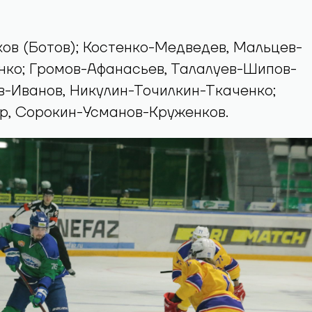
ков (Ботов); Костенко-Медведев, Мальцев-
нко; Громов-Афанасьев, Талалуев-Шипов-
в-Иванов, Никулин-Точилкин-Ткаченко;
р, Сорокин-Усманов-Круженков.