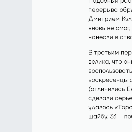
Подобный раск
перерыва обр
Дмитрием Кул
вновь не смог
нанесли в ств
В третьим пер
велика, что о
воспользовать
воскресенцы 
(отличились Е
сделали серьё
удалось «Торо
шайбу. 3:1 – п