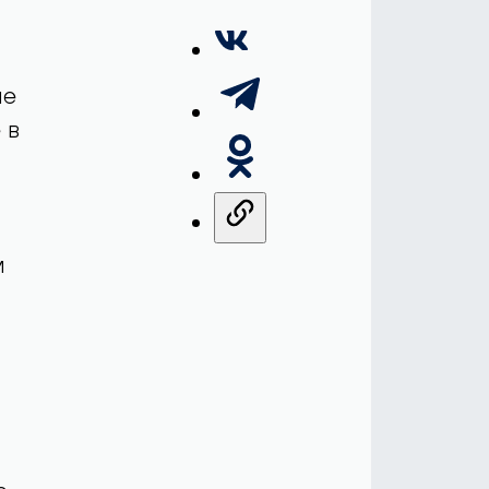
ые
 в
м