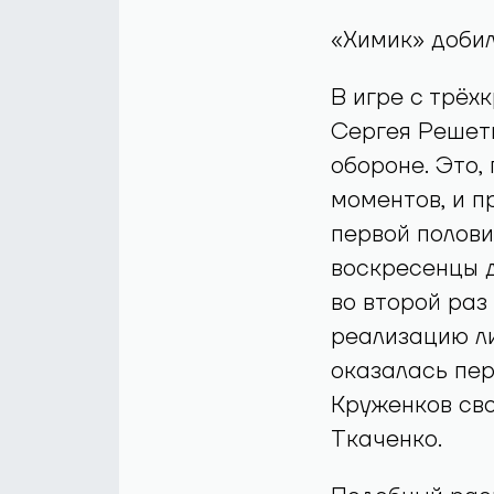
«Химик» добил
В игре с трё
Сергея Решетн
обороне. Это,
моментов, и п
первой полови
воскресенцы 
во второй раз
реализацию ли
оказалась пер
Круженков сво
Ткаченко.