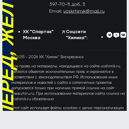
РЁД, ЖЁЛТО-СИНИЕ!
397-70-11, доб. 3
Email:
voskrhimik@mail.ru
ХК "Спартак"
Соцсети
Москва
"Химика":
© 2015 - 2026 ХК "Химик" Воскресенск
Все права на материалы, находящиеся на сайте voshimik.ru,
являются объектом исключительных прав, и охраняются в
соответствии с законодательством РФ. Использование иных
материалов и новостей с сайта и сателлитных проектов
допускается только при наличии прямой ссылки на сайт
www.vhlru.ru. При использовании материалов сайта ссылка на
voshimik.ru обязательна
Этот сайт использует файлы «cookie» с целью персонализации
сервисов и повышения удобства пользования веб-сайтом. Если
Вы не хотите, чтобы Ваши пользовательские данные
обрабатывались, пожалуйста, ограничьте их использование в