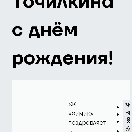
Точилкина
с днём
рождения!
ХК
«Химик»
поздравляет
с