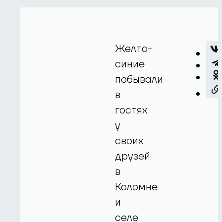
Желто-
синие
побывали
в
гостях
у
своих
друзей
в
Коломне
и
селе