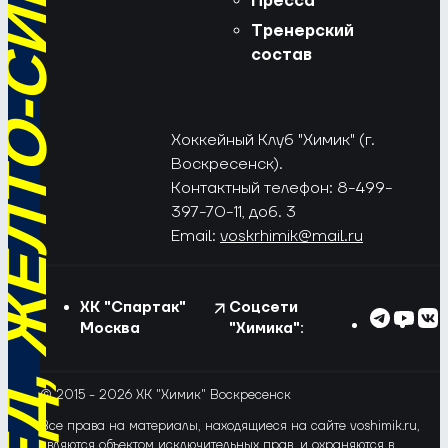
РЁД, ЖЁЛТО-СИНИЕ!
Пресса
Тренерский
состав
Хоккейный Клуб "Химик" (г.
Воскресенск).
Контактный телефон: 8-499-
397-70-11, доб. 3
Email:
voskrhimik@mail.ru
ХК "Спартак"
Соцсети
Москва
"Химика":
© 2015 - 2026 ХК "Химик" Воскресенск
Все права на материалы, находящиеся на сайте voshimik.ru,
являются объектом исключительных прав, и охраняются в