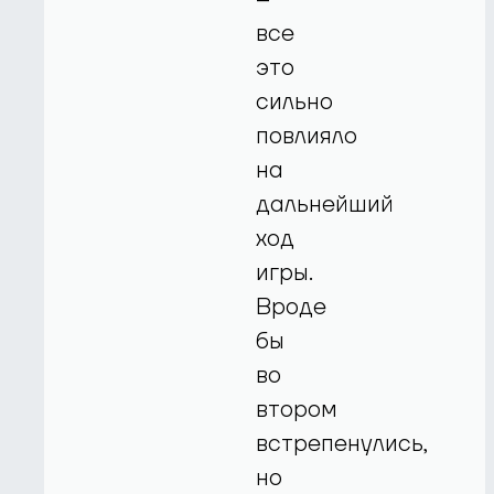
все
это
сильно
повлияло
на
дальнейший
ход
игры.
Вроде
бы
во
втором
встрепенулись,
но