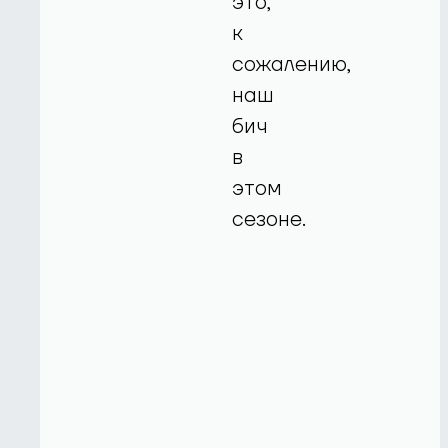
это,
к
сожалению,
наш
бич
в
этом
сезоне.