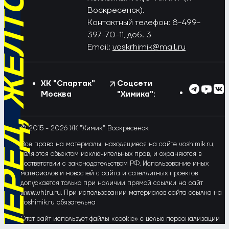
РЁД, ЖЁЛТО-СИНИЕ!
Воскресенск).
Контактный телефон: 8-499-
397-70-11, доб. 3
Email:
voskrhimik@mail.ru
ХК "Спартак"
Соцсети
Москва
"Химика":
© 2015 - 2026 ХК "Химик" Воскресенск
Все права на материалы, находящиеся на сайте voshimik.ru,
являются объектом исключительных прав, и охраняются в
соответствии с законодательством РФ. Использование иных
материалов и новостей с сайта и сателлитных проектов
допускается только при наличии прямой ссылки на сайт
www.vhlru.ru. При использовании материалов сайта ссылка на
voshimik.ru обязательна
Этот сайт использует файлы «cookie» с целью персонализации
сервисов и повышения удобства пользования веб-сайтом. Если