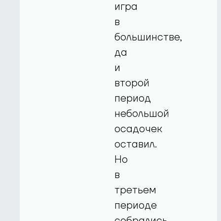
игра
в
большинстве,
да
и
второй
период
небольшой
осадочек
оставил.
Но
в
третьем
периоде
собрались,