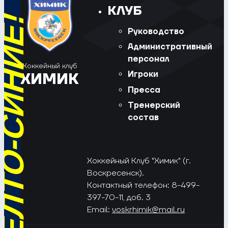
КЛУБ
РЁД, ЖЁЛТО-СИНИЕ!
Руководство
Административный
персонал
Хоккейный клуб
Игроки
ХИМИК
Пресса
Тренерский
состав
Хоккейный Клуб "Химик" (г.
Воскресенск).
Контактный телефон: 8-499-
397-70-11, доб. 3
Email:
voskrhimik@mail.ru