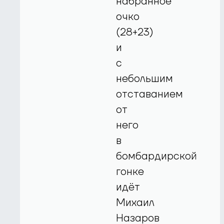
набранное
очко
(28+23)
и
с
небольшим
отставанием
от
него
в
бомбардирской
гонке
идёт
Михаил
Назаров