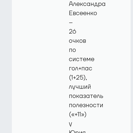
Александра
Евсеенко
–
26
очков
по
системе
гол+пас
(1+25),
лучший
показатель
полезности
(«+11»)
у
Юрия