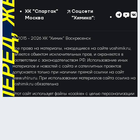
ХК "Спартак"
Соцсети
Москва
"Химика":
© 2015 - 2026 ХК "Химик" Воскресенск
Все права на материалы, находящиеся на сайте voshimik.ru,
являются объектом исключительных прав, и охраняются в
соответствии с законодательством РФ. Использование иных
материалов и новостей с сайта и сателлитных проектов
допускается только при наличии прямой ссылки на сайт
www.vhlru.ru. При использовании материалов сайта ссылка на
voshimik.ru обязательна
Этот сайт использует файлы «cookie» с целью персонализации
сервисов и повышения удобства пользования веб-сайтом. Если
Вы не хотите, чтобы Ваши пользовательские данные
обрабатывались, пожалуйста, ограничьте их использование в
своём браузере.
Соглашение об обработке и защите персональных данных