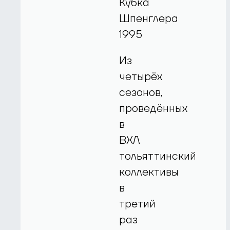
Кубка
Шпенглера
1995
Из
четырёх
сезонов,
проведённых
в
ВХЛ
тольяттинский
коллективы
в
третий
раз