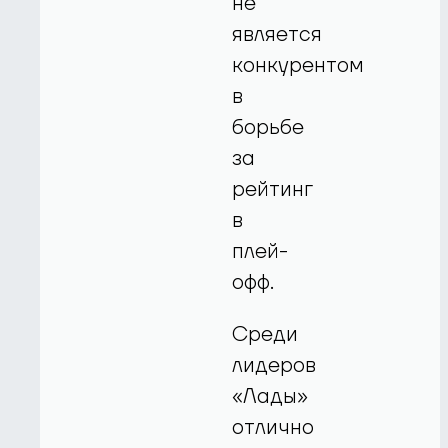
не
является
конкурентом
в
борьбе
за
рейтинг
в
плей-
офф.
Среди
лидеров
«Лады»
отлично