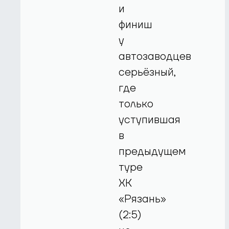
и
финиш
у
автозаводцев
серьёзный,
где
только
уступившая
в
предыдущем
туре
ХК
«Рязань»
(2:5)