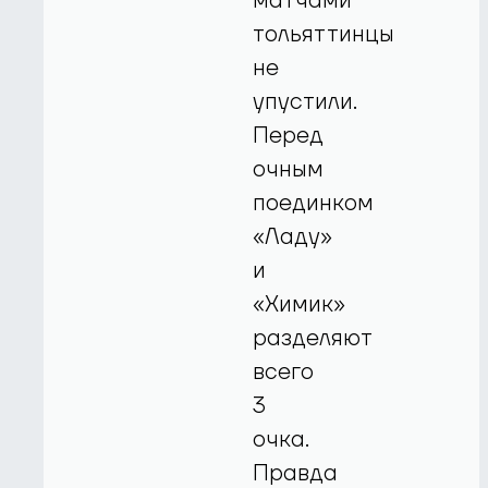
матчами
тольяттинцы
не
упустили.
Перед
очным
поединком
«Ладу»
и
«Химик»
разделяют
всего
3
очка.
Правда