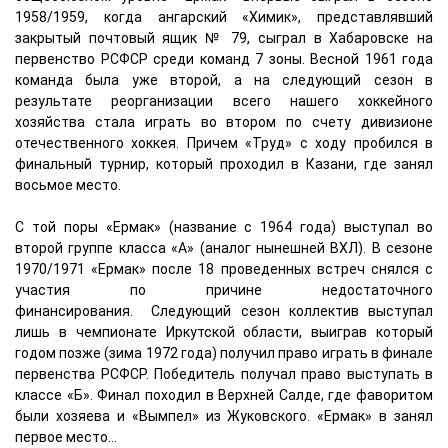
1958/1959, когда ангарский «Химик», представлявший
закрытый почтовый ящик № 79, сыграл в Хабаровске на
первенство РСФСР среди команд 7 зоны. Весной 1961 года
команда была уже второй, а на следующий сезон в
результате реорганизации всего нашего хоккейного
хозяйства стала играть во втором по счету дивизионе
отечественного хоккея. Причем «Труд» с ходу пробился в
финальный турнир, который проходил в Казани, где занял
восьмое место.
С той поры «Ермак» (название с 1964 года) выступал во
второй группе класса «А» (аналог нынешней ВХЛ). В сезоне
1970/1971 «Ермак» после 18 проведенных встреч снялся с
участия по причине недостаточного
финансирования. Следующий сезон коллектив выступал
лишь в чемпионате Иркутской области, выиграв который
годом позже (зима 1972 года) получил право играть в финале
первенства РСФСР. Победитель получал право выступать в
классе «Б». Финал походил в Верхней Салде, где фаворитом
были хозяева и «Вымпел» из Жуковского. «Ермак» в занял
первое место…