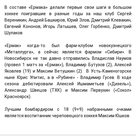
В составе «Ермака» делали первые свои шаги в большом
хоккее поигравшие в разные годы за наш клуб Сергей
Вереникин, Андрей Башкиров, Юрий Злов, Дмитрий Клевакин,
Евгений Кононов, Игорь Латышев, Олег Горбенко, Дмитрий
Шулаков.
«Ермак» когда-то был фарм-клубом новокузнецкого
«Металлурга», а сейчас является фармом «Сибири». В
Новосибирск не так давно отправились Владислав Наумов
(провел 1 матч за «Ермак»), Владимир Бутузов (2), Алексей
Яковлев (19) и Максим Ветушкин (2). В Усть-Каменогорске
ныне Юрис Упитис, а в «Рубине» - Владимир Гусев. В ходе
сезона дебютировали Алексей Ишмаметьев («Дизель»),
Александр Швецов (ТХК) и Максим Первухин («Сокол»
Красноярск).
Лучшим бомбардиром с 18 (9+9) набранными очками
является воспитанник череповецкого хоккея Максим Юшков.