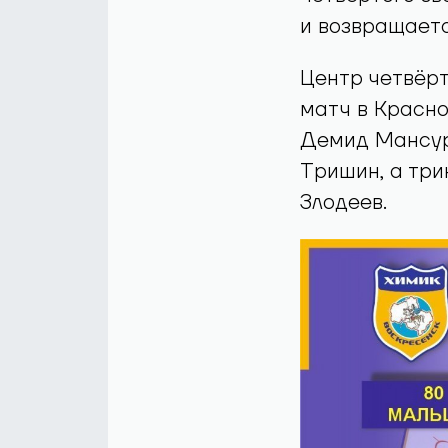
и возвращаетс
Центр четвёрт
матч в Красно
Демид Мансуро
Тришин, а тр
Злодеев.