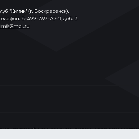
уб "Химик" (г. Воскресенск).
телефон: 8-499-397-70-11, доб. 3
himik@mail.ru
ik.ru, являются объектом исключительных прав, и охраняются в соотве
ся только при наличии прямой ссылки на сайт www.vhlru.ru. При испол