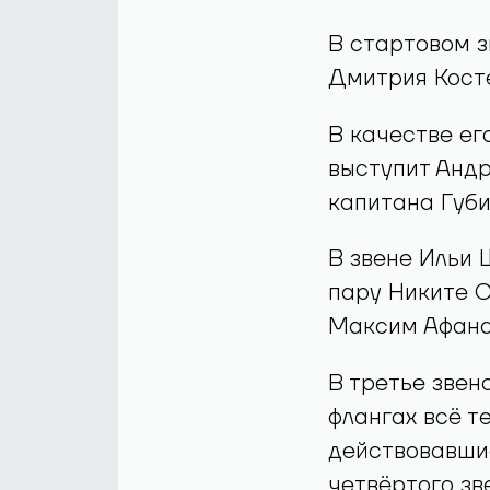
В стартовом з
Дмитрия Кост
В качестве ег
выступит Андр
капитана Губи
В звене Ильи 
пару Никите С
Максим Афана
В третье звен
флангах всё т
действовавшие
четвёртого зв