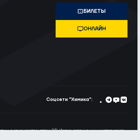
БИЛЕТЫ
ОНЛАЙН
Соцсети "Химика":
тствии с законодательством РФ. Использование иных материалов
ьзовании материалов сайта ссылка на voshimik.ru обязательна