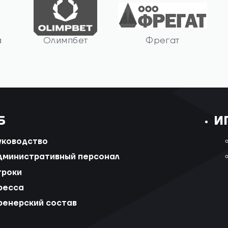
а
Олимпбет
Фрегат
Б
И
уководство
дминистративный персонал
гроки
ресса
ренерский состав