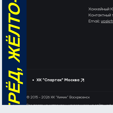
ВПЕРЁД, ЖЁЛТО-СИНИЕ!
Хоккейный Кл
Контактный 
Email:
voskr
ХК "Спартак" Москва
© 2015 - 2026 ХК "Химик" Воскресенск
Все права на материалы, находящиеся на сайте voshim
и новостей с сайта и сателлитных проектов допускает