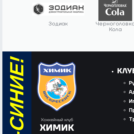
Зодиак
Черноголовк
Кола
КЛУ
Р
А
И
П
Т
Хоккейный клуб
ХИМИК