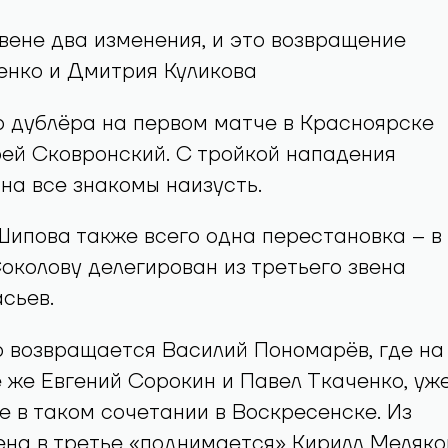
вене два изменения, и это возвращение
енко и Дмитрия Куликова
о дублёра на первом матче в Красноярске
ей Сковронский. С тройкой нападения
на все знакомы наизусть.
Шипова также всего одна перестановка – в
околову делегирован из третьего звена
сьев.
о возвращается Василий Пономарёв, где на
е же Евгений Сорокин и Павел Ткаченко, уж
 в таком сочетании в Воскресенске. Из
ена в третье «поднимается» Кирилл Меляко