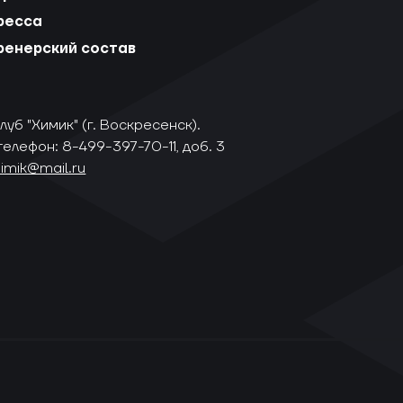
ресса
ренерский состав
уб "Химик" (г. Воскресенск).
телефон: 8-499-397-70-11, доб. 3
himik@mail.ru