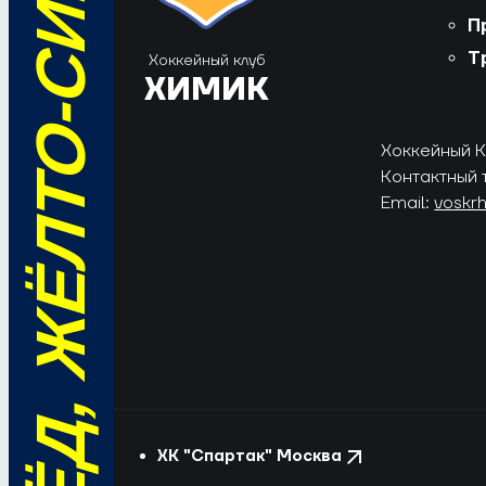
ВПЕРЁД, ЖЁЛТО-СИНИЕ!
П
Т
Хоккейный клуб
ХИМИК
Хоккейный Кл
Контактный 
Email:
voskr
ХК "Спартак" Москва