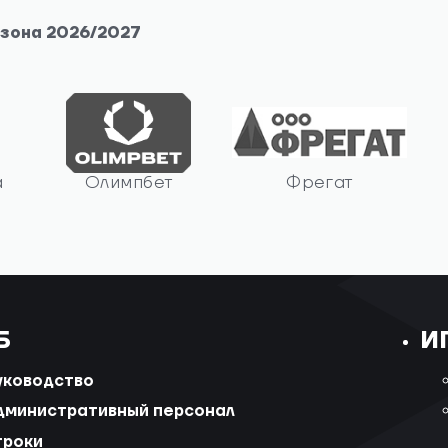
езона 2026/2027
а
Олимпбет
Фрегат
Б
И
уководство
дминистративный персонал
гроки