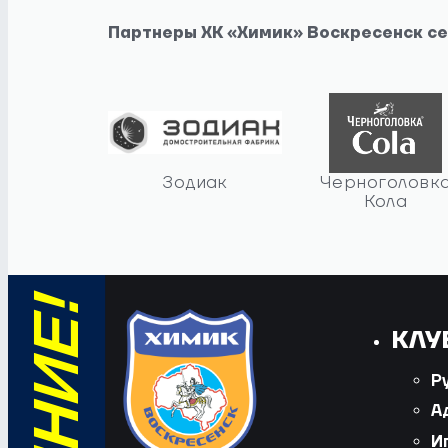
Партнеры ХК «Химик» Воскресенск с
Зодиак
Черноголовк
Кола
КЛУ
Р
А
И