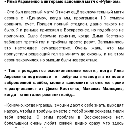
- Илья Авраменко в интервью вспомнил матч с «Рубином».
- Это был классный матч! Отмечу ещё заключительный матч
сезона с «Динамо», когда мы, проигрывая 1:3, сумели
сравнять счёт. Пришёл полный стадион, давно такого не
было. Я и раньше приезжал в Воскресенск, но подобного не
припомню. Было безумно приятно, когда Дима Костенко
забивает третий гол и трибуны просто ревут. Запомнилось
это настоящее сумасшествие. Очень жаль, что мы
пропустили решающий гол за минуту до сирены, и на этом
сезон закончился, но эмоции были невероятные.
- Так и рождаются эмоциональные жесты, когда Илья
Авраменко подъезжает к трибунам и «заводит» их после
заброшенной шайбы, можно вспомнить столь же яркие
«празднования» от Димы Костенко, Максима Мальцева,
когда ты пытался распилить лёд…
- Конечно, когда играешь, эмоции дают о себе знать, выходят
наружу, чтобы и трибуны вместе с тобой жили хоккеем, гнали
тебя вперёд. С этим проблем в Воскресенске нет,
болельщики очень любят хоккей, видно сразу, что здесь