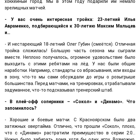
хоккейный город. Мы в этом году подарили им немало
зрелищных матчей.
- У вас очень интересная тройка: 23-летний Илья
Авраменко, подбирающийся к 30-летию Максим Мальцев
и…
- И нестареющий 18-летний Олег Губин (смеётся). Отличная
тройка сложилась! Большую часть сезона мы сыграли
вместе. Неплохо получалось, огромное удовольствие было
выходить с этими ребятами на лёд. У нас были общие
наработки. Например, стандарты со вбрасывания, или входы
в зону, что-то мы сами обсуждали до игры о розыгрыше
большинства. Перед матчами, на тренировках, отрабатывали
задуманное, что-то подсказывал тренерский штаб.
- В плей-офф соперники – «Сокол» и «Динамо». Что
запомнилось?
- Хорошие и боевые матчи. С Красноярском было два
затяжных овертайма. Отлично, что прошли «Сокол», плохо,
что с «Динамо» растратили преимущество в серии 2:0…
Нужно было забирать дома хотя бы одну игру. Возможно,