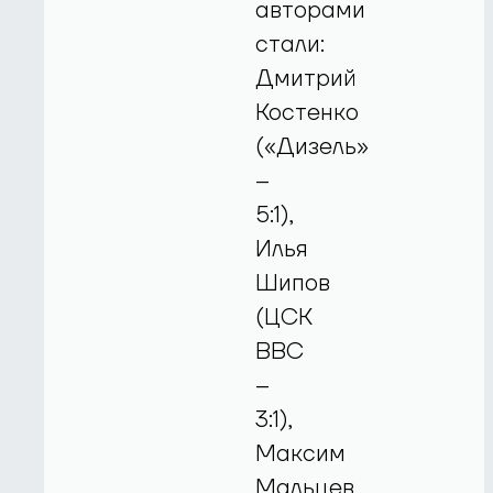
авторами
стали:
Дмитрий
Костенко
(«Дизель»
–
5:1),
Илья
Шипов
(ЦСК
ВВС
–
3:1),
Максим
Мальцев