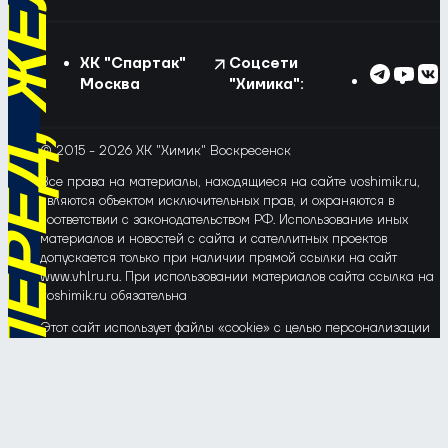
РЁД, ЖЁЛТО-СИНИЕ!
ХК "Спартак"
Соцсети
Москва
"Химика":
© 2015 - 2026 ХК "Химик" Воскресенск
Все права на материалы, находящиеся на сайте voshimik.ru,
являются объектом исключительных прав, и охраняются в
соответствии с законодательством РФ. Использование иных
материалов и новостей с сайта и сателлитных проектов
допускается только при наличии прямой ссылки на сайт
www.vhlru.ru. При использовании материалов сайта ссылка на
voshimik.ru обязательна
Этот сайт использует файлы «cookie» с целью персонализации
сервисов и повышения удобства пользования веб-сайтом. Если
Вы не хотите, чтобы Ваши пользовательские данные
обрабатывались, пожалуйста, ограничьте их использование в
своём браузере.
Соглашение об обработке и защите персональных данных