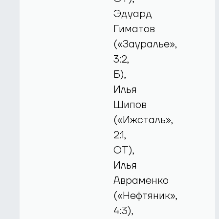
Эдуард
Гиматов
(«Зауралье»,
3:2,
Б),
Илья
Шипов
(«Ижсталь»,
2:1,
ОТ),
Илья
Авраменко
(«Нефтяник»,
4:3),