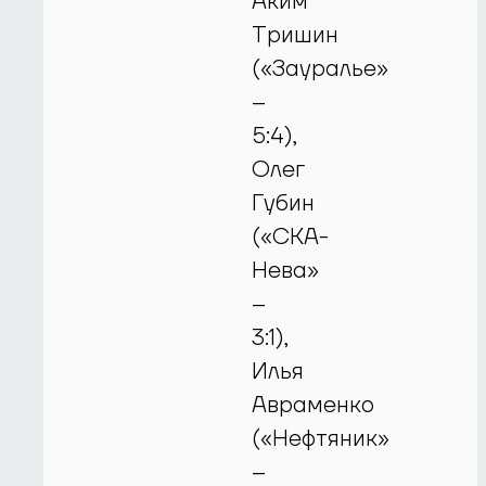
Аким
Тришин
(«Зауралье»
–
5:4),
Олег
Губин
(«СКА-
Нева»
–
3:1),
Илья
Авраменко
(«Нефтяник»
–