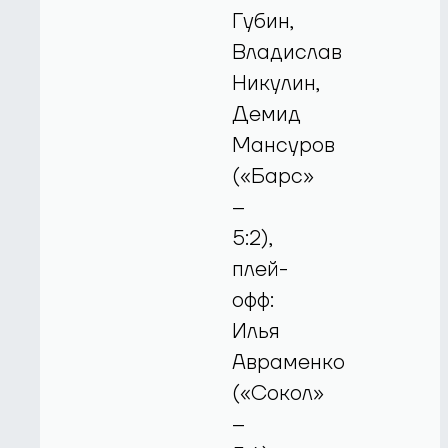
Губин,
Владислав
Никулин,
Демид
Мансуров
(«Барс»
–
5:2),
плей-
офф:
Илья
Авраменко
(«Сокол»
–