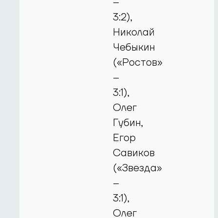
–
3:2),
Николай
Чебыкин
(«Ростов»
–
3:1),
Олег
Губин,
Егор
Савиков
(«Звезда»
–
3:1),
Олег