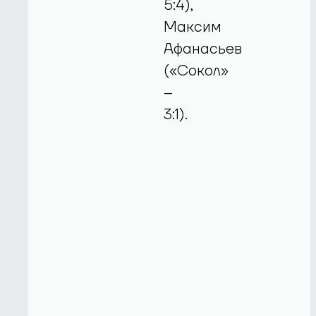
5:4),
Максим
Афанасьев
(«Сокол»
–
3:1).