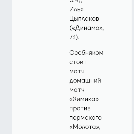
5:4),
Илья
Цыплаков
(«Динамо»,
7:1).
Особняком
стоит
матч
домашний
матч
«Химика»
против
пермского
«Молота»,