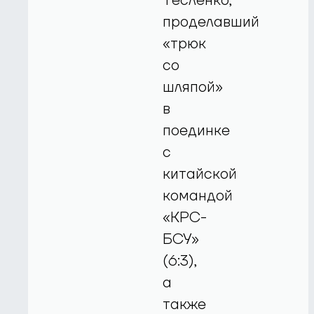
Тесленко,
проделавший
«трюк
со
шляпой»
в
поединке
с
китайской
командой
«КРС-
БСУ»
(6:3),
а
также