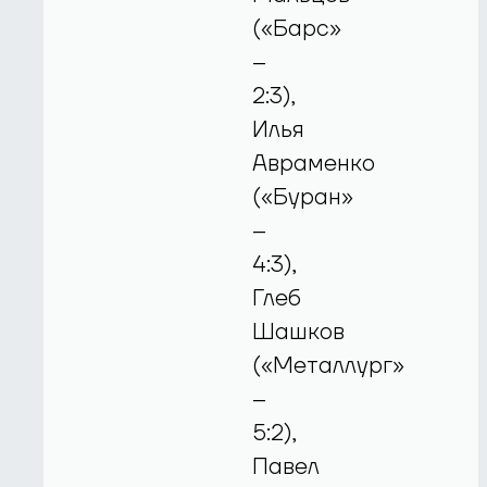
(«Барс»
–
2:3),
Илья
Авраменко
(«Буран»
–
4:3),
Глеб
Шашков
(«Металлург»
–
5:2),
Павел