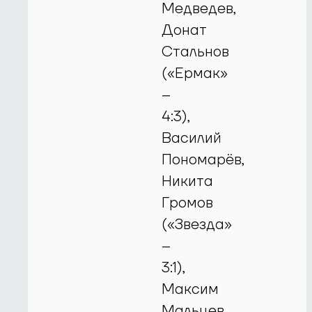
Медведев,
Донат
Стальнов
(«Ермак»
–
4:3),
Василий
Пономарёв,
Никита
Громов
(«Звезда»
–
3:1),
Максим
Мальцев