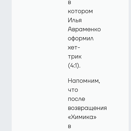
в
котором
Илья
Авраменко
оформил
хет-
трик
(4:1).
Напомним,
что
после
возвращения
«Химика»
в