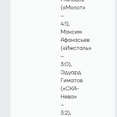
(«Молот»
–
4:1),
Максим
Афанасьев
(«Ижсталь»
–
3:0),
Эдуард
Гиматов
(«СКА-
Нева»
–
3:2),