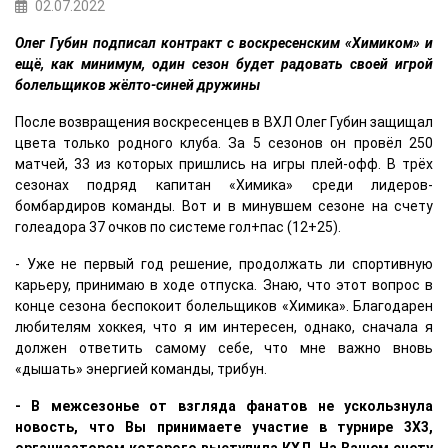
02.07.2022
Олег Губин подписал контракт с воскресенским «Химиком» и
ещё, как минимум, один сезон будет радовать своей игрой
болельщиков жёлто-синей дружины
После возвращения воскресенцев в ВХЛ Олег Губин защищал
цвета только родного клуба. За 5 сезонов он провёл 250
матчей, 33 из которых пришлись на игры плей-офф. В трёх
сезонах подряд капитан «Химика» среди лидеров-
бомбардиров команды. Вот и в минувшем сезоне на счету
голеадора 37 очков по системе гол+пас (12+25).
- Уже не первый год решение, продолжать ли спортивную
карьеру, принимаю в ходе отпуска. Знаю, что этот вопрос в
конце сезона беспокоит болельщиков «Химика». Благодарен
любителям хоккея, что я им интересен, однако, сначала я
должен ответить самому себе, что мне важно вновь
«дышать» энергией команды, трибун.
- В межсезонье от взгляда фанатов не ускользнула
новость, что Вы принимаете участие в турнире 3Х3,
организатором которого выступила КХЛ. На Вашем счету