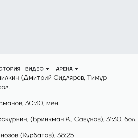
й из сторон отличиться не удалось. В серии
х штрафных бросков на результативные
ла Огурчука и его тёзки Савунова у
тил лишь Олег Губин.
 г.
 «Химик» – 4:2 (0:1, 2:1, 2:0 )
очилкин (Дмитрий Сидляров, Тимур
бол.