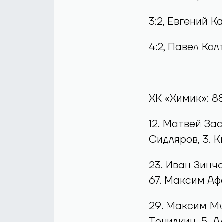
0:2, Даниэль У
1:2, Андрей Пр
2:2, Альберт К
3:2, Евгений К
4:2, Павел Ко
ХК «Химик»: 8
12. Матвей За
Сидляров, 3. 