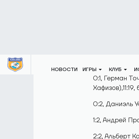
время ни одно
послематчевы
попытки Дании
«Химика» отве
21 августа 2022
«СКА-Нева» – ХК
Голы:
0:1, Герман Т
Хафизов),11:19, 