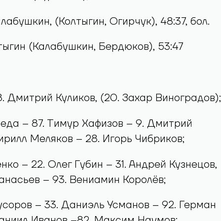
сманов, 30:30, мен.
оскурнин, (Бринкман А., Савунов), 31:30, бол.
онозов (Курбатов), 38:25
алабушкин, (Колтыгин, Огирчук), 48:37, бол.
лтыгин (Калабушкин, Бердюков), 53:47
8. Дмитрий Куликов, (20. Захар Виноградов);
седа – 87. Тимур Хафизов – 9. Дмитрий
Кирилл Меляков – 28. Игорь Чибриков;