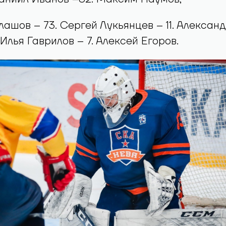
нко – 22. Олег Губин – 31. Андрей Кузнецов,
анасьев – 93. Вениамин Королёв;
соров – 33. Даниэль Усманов – 92. Герман
Даниил Иванов –82. Максим Наумов;
лашов – 73. Сергей Лукьянцев – 11. Алексан
Илья Гаврилов – 7. Алексей Егоров.