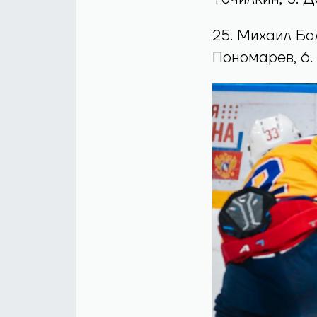
23. Иван Зинче
67. Максим Аф
29. Максим Му
Точилкин, 5. 
25. Михаил Ба
Пономарев, 6. 