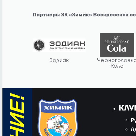
Партнеры ХК «Химик» Воскресенск с
Зодиак
Черноголовк
Кола
КЛУ
Р
А