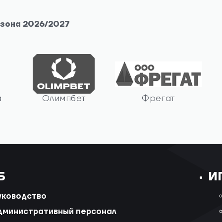
езона 2026/2027
а
Олимпбет
Фрегат
Б
И
уководство
дминистративный персонал