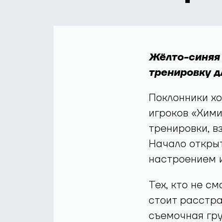
Жёлто-синяя 
тренировку д
Поклонники хо
игроков «Хими
тренировки, в
Начало открыт
настроением и
Тех, кто не с
стоит расстра
съемочная гр