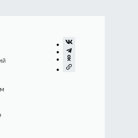
ий
им
е