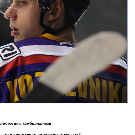
рничестве с тамбовчанами
в, когда выступал за другие команды?