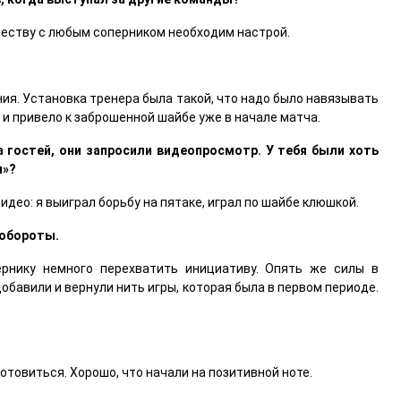
ичеству с любым соперником необходим настрой.
ния. Установка тренера была такой, что надо было навязывать
о и привело к заброшенной шайбе уже в начале матча.
 гостей, они запросили видеопросмотр. У тебя были хоть
л»?
идео: я выиграл борьбу на пятаке, играл по шайбе клюшкой.
 обороты.
ернику немного перехватить инициативу. Опять же силы в
обавили и вернули нить игры, которая была в первом периоде.
готовиться. Хорошо, что начали на позитивной ноте.