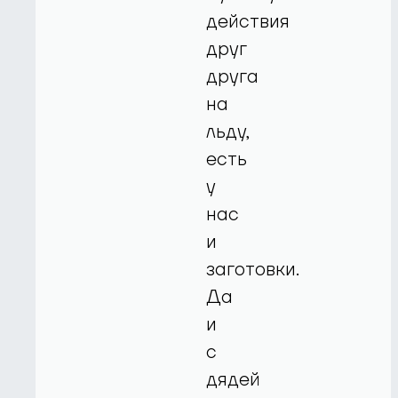
действия
друг
друга
на
льду,
есть
у
нас
и
заготовки.
Да
и
с
дядей