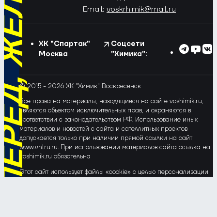
РЁД, ЖЁЛТО-СИНИЕ!
Email:
voskrhimik@mail.ru
ХК "Спартак"
Соцсети
Москва
"Химика":
© 2015 - 2026 ХК "Химик" Воскресенск
Все права на материалы, находящиеся на сайте voshimik.ru,
являются объектом исключительных прав, и охраняются в
соответствии с законодательством РФ. Использование иных
материалов и новостей с сайта и сателлитных проектов
допускается только при наличии прямой ссылки на сайт
www.vhlru.ru. При использовании материалов сайта ссылка на
voshimik.ru обязательна
Этот сайт использует файлы «cookie» с целью персонализации
сервисов и повышения удобства пользования веб-сайтом. Если
Вы не хотите, чтобы Ваши пользовательские данные
обрабатывались, пожалуйста, ограничьте их использование в
своём браузере.