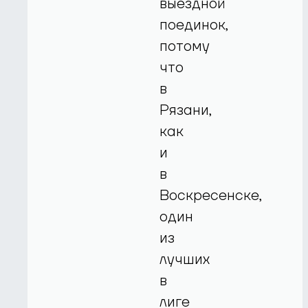
выездной
поединок,
потому
что
в
Рязани,
как
и
в
Воскресенске,
один
из
лучших
в
лиге