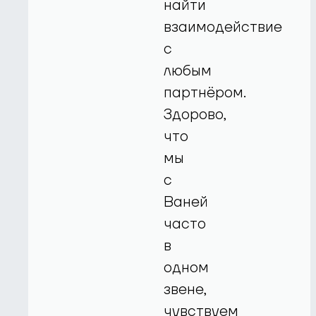
найти
взаимодействие
с
любым
партнёром.
Здорово,
что
мы
с
Ваней
часто
в
одном
звене,
чувствуем