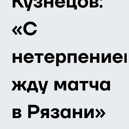
Кузнецов:
«С
нетерпение
жду матча
в Рязани»