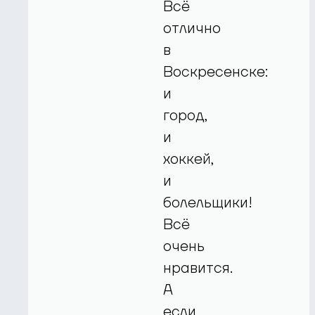
Всё
отлично
в
Воскресенске:
и
город,
и
хоккей,
и
болельщики!
Всё
очень
нравится.
А
если