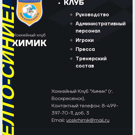
КЛУБ
РЁД, ЖЁЛТО-СИНИЕ!
Руководство
Административный
персонал
Хоккейный клуб
Игроки
ХИМИК
Пресса
Тренерский
состав
Хоккейный Клуб "Химик" (г.
Воскресенск).
Контактный телефон: 8-499-
397-70-11, доб. 3
Email:
voskrhimik@mail.ru