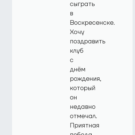
сыграть
в
Воскресенске.
Хочу
поздравить
клуб
с
днём
рождения,
который
он
недавно
отмечал.
Приятная
победа