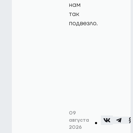
нам
так
подвезло.
09
августа
2026