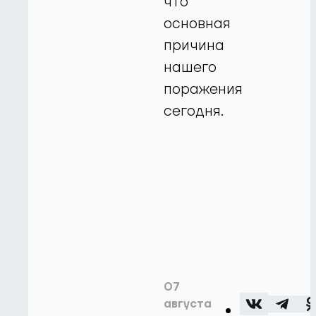
что
основная
причина
нашего
поражения
сегодня.
07
августа