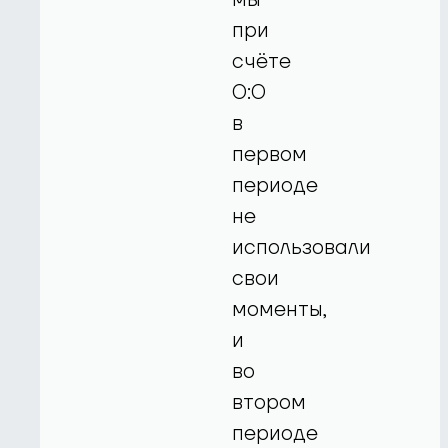
при
счёте
0:0
в
первом
периоде
не
использовали
свои
моменты,
и
во
втором
периоде