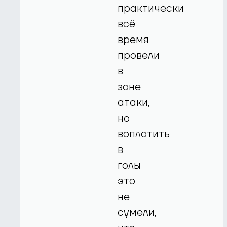
практически
всё
время
провели
в
зоне
атаки,
но
воплотить
в
голы
это
не
сумели,