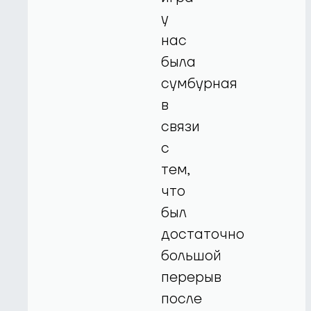
у
нас
была
сумбурная
в
связи
с
тем,
что
был
достаточно
большой
перерыв
после