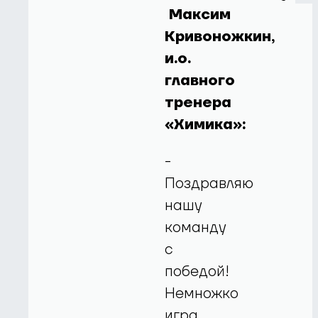
Максим
Кривоножкин,
и.о.
главного
тренера
«Химика»:
-
Поздравляю
нашу
команду
с
победой!
Немножко
игра