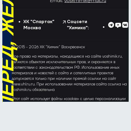
РЁД, ЖЁЛТО-СИНИЕ!
Email:
voskrhimik@mail.ru
ХК "Спартак"
Соцсети
Москва
"Химика":
© 2015 - 2026 ХК "Химик" Воскресенск
Все права на материалы, находящиеся на сайте voshimik.ru,
являются объектом исключительных прав, и охраняются в
соответствии с законодательством РФ. Использование иных
материалов и новостей с сайта и сателлитных проектов
допускается только при наличии прямой ссылки на сайт
www.vhlru.ru. При использовании материалов сайта ссылка на
voshimik.ru обязательна
Этот сайт использует файлы «cookie» с целью персонализации
сервисов и повышения удобства пользования веб-сайтом. Если
Вы не хотите, чтобы Ваши пользовательские данные
обрабатывались, пожалуйста, ограничьте их использование в
своём браузере.
Соглашение об обработке и защите персональных данных