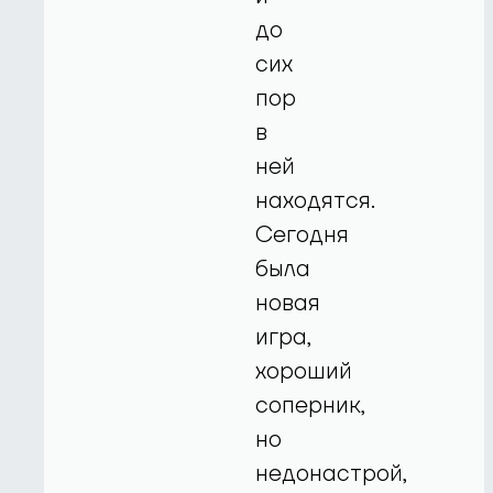
до
сих
пор
в
ней
находятся.
Сегодня
была
новая
игра,
хороший
соперник,
но
недонастрой,