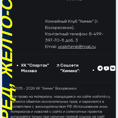
РЁД, ЖЁЛТО-СИНИЕ!
Хоккейный Клуб "Химик" (г.
Воскресенск).
Контактный телефон: 8-499-
397-70-11, доб. 3
Email:
voskrhimik@mail.ru
ХК "Спартак"
Соцсети
Москва
"Химика":
© 2015 - 2026 ХК "Химик" Воскресенск
Все права на материалы, находящиеся на сайте voshimik.ru,
являются объектом исключительных прав, и охраняются в
соответствии с законодательством РФ. Использование иных
материалов и новостей с сайта и сателлитных проектов
допускается только при наличии прямой ссылки на сайт