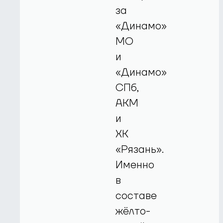
за
«Динамо»
МО
и
«Динамо»
СПб,
АКМ
и
ХК
«Рязань».
Именно
в
составе
жёлто-