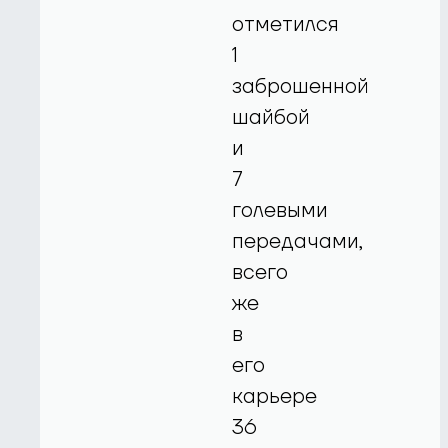
отметился
1
заброшенной
шайбой
и
7
голевыми
передачами,
всего
же
в
его
карьере
36