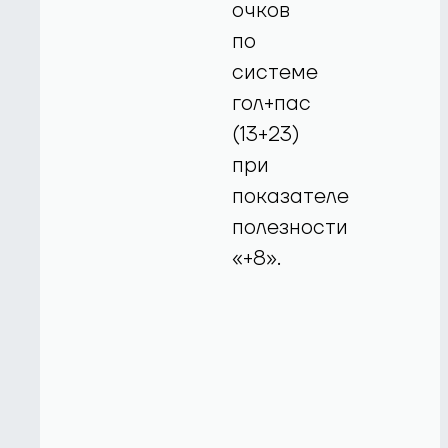
очков
по
системе
гол+пас
(13+23)
при
показателе
полезности
«+8».