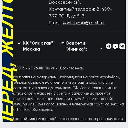
РЁД, ЖЁЛТО-СИНИЕ!
Воскресенск).
Контактный телефон: 8-499-
397-70-11, доб. 3
Email:
voskrhimik@mail.ru
ХК "Спартак"
Соцсети
Москва
"Химика":
© 2015 - 2026 ХК "Химик" Воскресенск
Все права на материалы, находящиеся на сайте voshimik.ru,
являются объектом исключительных прав, и охраняются в
соответствии с законодательством РФ. Использование иных
материалов и новостей с сайта и сателлитных проектов
допускается только при наличии прямой ссылки на сайт
www.vhlru.ru. При использовании материалов сайта ссылка на
voshimik.ru обязательна
Этот сайт использует файлы «cookie» с целью персонализации
сервисов и повышения удобства пользования веб-сайтом. Если