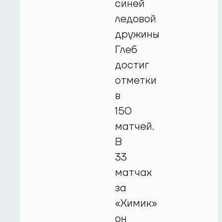
синей
ледовой
дружины
Глеб
достиг
отметки
в
150
матчей.
В
33
матчах
за
«Химик»
он