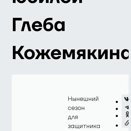
Глеба
Кожемякин
Нынешний
сезон
для
защитника