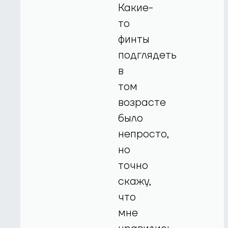
Какие-
то
финты
подглядеть
в
том
возрасте
было
непросто,
но
точно
скажу,
что
мне