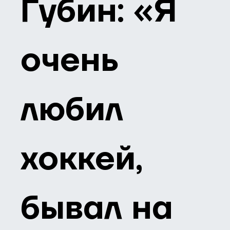
Губин: «Я
очень
любил
хоккей,
бывал на