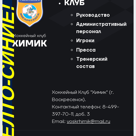
КЛУБ
РЁД, ЖЁЛТО-СИНИЕ!
Руководство
Административный
персонал
Хоккейный клуб
Игроки
ХИМИК
Пресса
Тренерский
состав
Хоккейный Клуб "Химик" (г.
Воскресенск).
Контактный телефон: 8-499-
397-70-11, доб. 3
Email:
voskrhimik@mail.ru