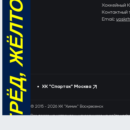
ВПЕРЁД, ЖЁЛТО-СИНИЕ!
Хоккейный Кл
Контактный 
Email:
voskr
ХК "Спартак" Москва
© 2015 - 2026 ХК "Химик" Воскресенск
Все права на материалы, находящиеся на сайте voshim
и новостей с сайта и сателлитных проектов допускает