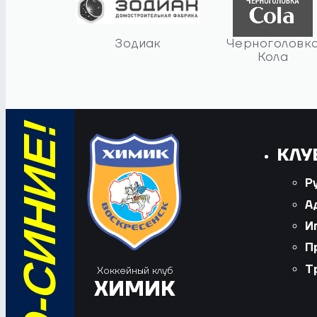
Зодиак
Черноголовк
Кола
КЛУ
Р
А
И
П
Т
Хоккейный клуб
ХИМИК