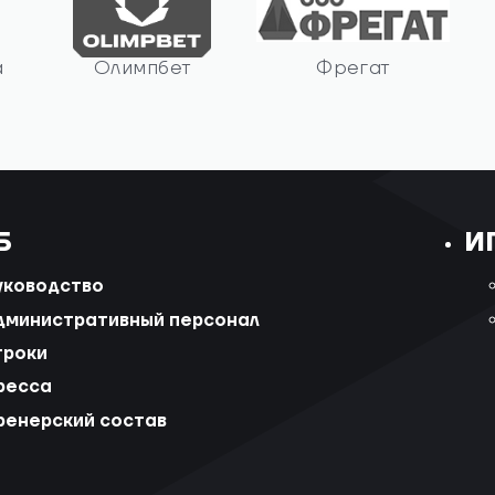
а
Олимпбет
Фрегат
Б
И
уководство
дминистративный персонал
гроки
ресса
ренерский состав