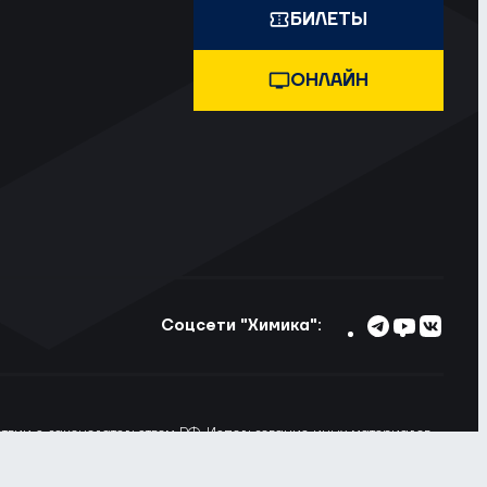
БИЛЕТЫ
ОНЛАЙН
Соцсети "Химика":
тствии с законодательством РФ. Использование иных материалов
ьзовании материалов сайта ссылка на voshimik.ru обязательна