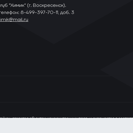
уб "Химик" (г. Воскресенск).
телефон: 8-499-397-70-11, доб. 3
himik@mail.ru
ik.ru, являются объектом исключительных прав, и охраняются в соотве
ся только при наличии прямой ссылки на сайт www.vhlru.ru. При испол