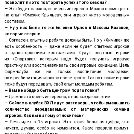
позволит ли это повторить успех этого сезона?
— Это будет сложно, но очень интересно. Можно посмотреть
на опыт «Омских Крыльев», они играют чисто молодежным
составом.
— Ну у них были те же Евгений Орлов и Максим Казаков,
которые старше.
— Согласен, опытные ребята должны быть. Но у «Химика» же
есть особенность — даже если не будет опытных игроков
с односторонними контрактами, будут опытные игроки
из «Спартака», которым надо будет получать игровую
практику или восстанавливать свои игровые кондиции. Цель
фарм-клуба же не только воспитание молодёжи,
но и реабилитация игроков после травм. Так вот такие игроки
тоже будут передавать свой опыт молодым ребятам.
— Вам не обидно быть центром подготовки?
— Да мне это очень интересно, я наслаждаюсь этим.
— Сейчас в клубах ВХЛ идут разговоры, чтобы уменьшить
количество передаваемых от материнских команд
игроков. Как вы к этому относитесь?
— Речь идёт о 15 игроках. Это такая большая цифра, что
ничего, думаю, особо не изменится. Какие правила примут,