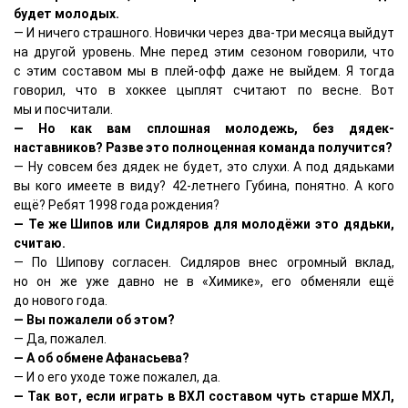
будет молодых.
— И ничего страшного. Новички через два-три месяца выйдут
на другой уровень. Мне перед этим сезоном говорили, что
с этим составом мы в плей-офф даже не выйдем. Я тогда
говорил, что в хоккее цыплят считают по весне. Вот
мы и посчитали.
— Но как вам сплошная молодежь, без дядек-
наставников? Разве это полноценная команда получится?
— Ну совсем без дядек не будет, это слухи. А под дядьками
вы кого имеете в виду? 42-летнего Губина, понятно. А кого
ещё? Ребят 1998 года рождения?
— Те же Шипов или Сидляров для молодёжи это дядьки,
считаю.
— По Шипову согласен. Сидляров внес огромный вклад,
но он же уже давно не в «Химике», его обменяли ещё
до нового года.
— Вы пожалели об этом?
— Да, пожалел.
— А об обмене Афанасьева?
— И о его уходе тоже пожалел, да.
— Так вот, если играть в ВХЛ составом чуть старше МХЛ,