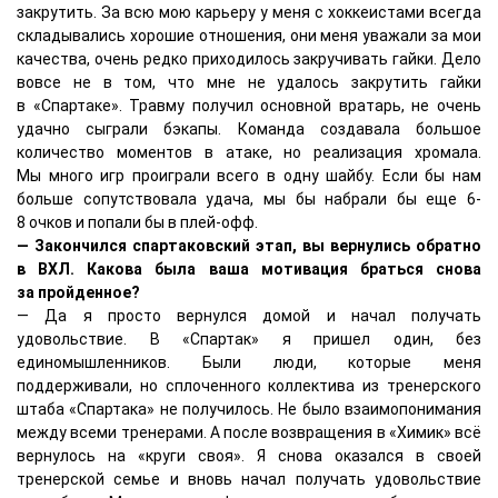
закрутить. За всю мою карьеру у меня с хоккеистами всегда
складывались хорошие отношения, они меня уважали за мои
качества, очень редко приходилось закручивать гайки. Дело
вовсе не в том, что мне не удалось закрутить гайки
в «Спартаке». Травму получил основной вратарь, не очень
удачно сыграли бэкапы. Команда создавала большое
количество моментов в атаке, но реализация хромала.
Мы много игр проиграли всего в одну шайбу. Если бы нам
больше сопутствовала удача, мы бы набрали бы еще 6-
8 очков и попали бы в плей-офф.
— Закончился спартаковский этап, вы вернулись обратно
в ВХЛ. Какова была ваша мотивация браться снова
за пройденное?
— Да я просто вернулся домой и начал получать
удовольствие. В «Спартак» я пришел один, без
единомышленников. Были люди, которые меня
поддерживали, но сплоченного коллектива из тренерского
штаба «Спартака» не получилось. Не было взаимопонимания
между всеми тренерами. А после возвращения в «Химик» всё
вернулось на «круги своя». Я снова оказался в своей
тренерской семье и вновь начал получать удовольствие