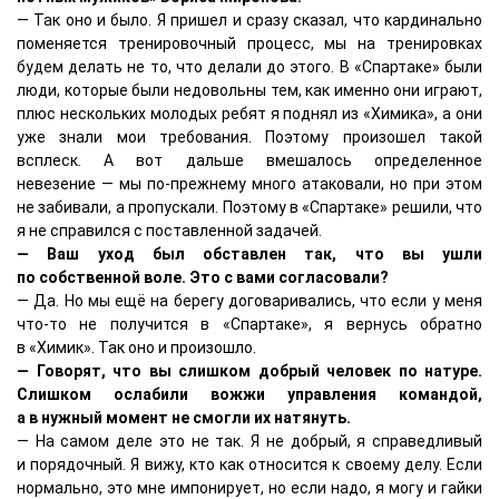
— Так оно и было. Я пришел и сразу сказал, что кардинально
поменяется тренировочный процесс, мы на тренировках
будем делать не то, что делали до этого. В «Спартаке» были
люди, которые были недовольны тем, как именно они играют,
плюс нескольких молодых ребят я поднял из «Химика», а они
уже знали мои требования. Поэтому произошел такой
всплеск. А вот дальше вмешалось определенное
невезение — мы по-прежнему много атаковали, но при этом
не забивали, а пропускали. Поэтому в «Спартаке» решили, что
я не справился с поставленной задачей.
— Ваш уход был обставлен так, что вы ушли
по собственной воле. Это с вами согласовали?
— Да. Но мы ещё на берегу договаривались, что если у меня
что-то не получится в «Спартаке», я вернусь обратно
в «Химик». Так оно и произошло.
— Говорят, что вы слишком добрый человек по натуре.
Слишком ослабили вожжи управления командой,
а в нужный момент не смогли их натянуть.
— На самом деле это не так. Я не добрый, я справедливый
и порядочный. Я вижу, кто как относится к своему делу. Если
нормально, это мне импонирует, но если надо, я могу и гайки