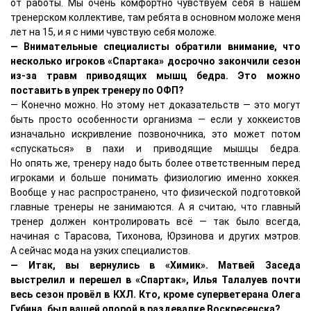
от работы. Мы очень комфортно чувствуем себя в нашем
тренерском коллективе, там ребята в основном моложе меня
лет на 15, и я с ними чувствую себя моложе.
— Внимательные специалисты обратили внимание, что
несколько игроков «Спартака» досрочно закончили сезон
из-за травм приводящих мышц бедра. Это можно
поставить в упрек тренеру по ОФП?
— Конечно можно. Но этому нет доказательств — это могут
быть просто особенности организма — если у хоккеистов
изначально искривление позвоночника, это может потом
«спускаться» в пахи и приводящие мышцы бедра.
Но опять же, тренеру надо быть более ответственным перед
игроками и больше понимать физиологию именно хоккея.
Вообще у нас распространено, что физической подготовкой
главные тренеры не занимаются. А я считаю, что главный
тренер должен контролировать всё — так было всегда,
начиная с Тарасова, Тихонова, Юрзинова и других мэтров.
А сейчас мода на узких специалистов.
— Итак, вы вернулись в «Химик». Матвей Заседа
выстрелил и перешел в «Спартак», Илья Талалуев почти
весь сезон провёл в КХЛ. Кто, кроме суперветерана Олега
Губина, был вашей опорой в раздевалке Воскресенска?