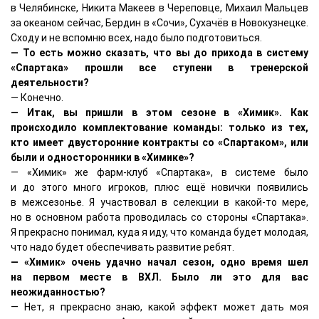
в Челябинске, Никита Макеев в Череповце, Михаил Мальцев
за океаном сейчас, Бердин в «Сочи», Сухачёв в Новокузнецке.
Сходу и не вспомню всех, надо было подготовиться.
— То есть можно сказать, что вы до прихода в систему
«Спартака» прошли все ступени в тренерской
деятельности?
— Конечно.
— Итак, вы пришли в этом сезоне в «Химик». Как
происходило комплектование команды: только из тех,
кто имеет двусторонние контракты со «Спартаком», или
были и односторонники в «Химике»?
— «Химик» же фарм-клуб «Спартака», в системе было
и до этого много игроков, плюс ещё новички появились
в межсезонье. Я участвовал в селекции в какой-то мере,
но в основном работа проводилась со стороны «Спартака».
Я прекрасно понимал, куда я иду, что команда будет молодая,
что надо будет обеспечивать развитие ребят.
— «Химик» очень удачно начал сезон, одно время шел
на первом месте в ВХЛ. Было ли это для вас
неожиданностью?
— Нет, я прекрасно знаю, какой эффект может дать моя