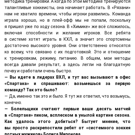
методика тренировки. А когда по этой методике тренируются
талантливые хоккеисты, она начинает работать. В «Рязани»
нам не хватило времени, чтобы игроки развились. Команда
играла хорошо, но в плей-офф мы не попали, поскольку
я пришел уже по ходу сезона. В «Химике» же всё сложилось,
включая способности и желание игроков. Все ребята
в системе хотят играть в КХЛ, а значит это спортсмены
достаточно высокого уровня. Они ответственно относятся
ко всему, что связано с их подготовкой. Это и отношение
к тренировкам, режиму, питанию. В общем, мои методы
всегда давали результат, а здесь легли на благодатную
почву и сработали очень быстро.
— Вы идете в лидерах ВХЛ, и тут вас вызывают в офис
«Спартака» и спрашивают: возьмешься за первую
команду? Так это было?
— Да, именно так это и было. Я тут же ответил, что возьмусь,
конечно.
— Болельщики считают первые ваши десять матчей
в «Спартаке» пиком, всплеском в унылой картине сезона.
Как удалось этого добиться? Бытует мнение, что
вы просто раскрепостили ребят от «системного хоккея
потных мужиков» Бориса Миронова.