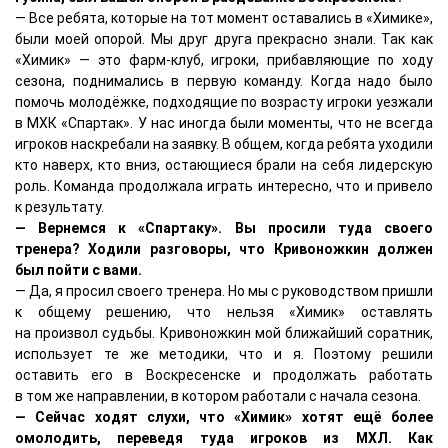
— Все ребята, которые на тот момент оставались в «Химике»,
были моей опорой. Мы друг друга прекрасно знали. Так как
«Химик» — это фарм-клуб, игроки, прибавляющие по ходу
сезона, поднимались в первую команду. Когда надо было
помочь молодёжке, подходящие по возрасту игроки уезжали
в МХК «Спартак». У нас иногда были моменты, что не всегда
игроков наскребали на заявку. В общем, когда ребята уходили
кто наверх, кто вниз, остающиеся брали на себя лидерскую
роль. Команда продолжала играть интересно, что и привело
к результату.
— Вернемся к «Спартаку». Вы просили туда своего
тренера? Ходили разговоры, что Кривоножкин должен
был пойти с вами.
— Да, я просил своего тренера. Но мы с руководством пришли
к общему решению, что нельзя «Химик» оставлять
на произвол судьбы. Кривоножкин мой ближайший соратник,
использует те же методики, что и я. Поэтому решили
оставить его в Воскресенске и продолжать работать
в том же направлении, в котором работали с начала сезона.
— Сейчас ходят слухи, что «Химик» хотят ещё более
омолодить, переведя туда игроков из МХЛ. Как