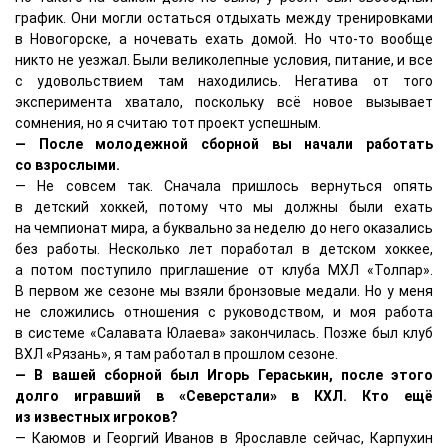
график. Они могли остаться отдыхать между тренировками
в Новогорске, а ночевать ехать домой. Но что-то вообще
никто не уезжал. Были великолепные условия, питание, и все
с удовольствием там находились. Негатива от того
эксперимента хватало, поскольку всё новое вызывает
сомнения, но я считаю тот проект успешным.
— После молодежной сборной вы начали работать
со взрослыми.
— Не совсем так. Сначала пришлось вернуться опять
в детский хоккей, потому что мы должны были ехать
на чемпионат мира, а буквально за неделю до него оказались
без работы. Несколько лет поработал в детском хоккее,
а потом поступило приглашение от клуба МХЛ «Толпар».
В первом же сезоне мы взяли бронзовые медали. Но у меня
не сложились отношения с руководством, и моя работа
в системе «Салавата Юлаева» закончилась. Позже был клуб
ВХЛ «Рязань», я там работал в прошлом сезоне.
— В вашей сборной был Игорь Гераськин, после этого
долго игравший в «Северстали» в КХЛ. Кто ещё
из известных игроков?
— Каюмов и Георгий Иванов в Ярославле сейчас, Карпухин