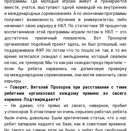
программы. Где молодые игроки живут и тренируются
вместе, учатся, выступают одной командой на внутренних
и международных соревнованиях. А по окончании программы
получают возможность обучения в университетах, либо
начинают свою карьеру в НХЛ. По статистике 38 процентов
воспитанников этой программы играли потом в НХЛ — это
достаточно приличный показатель. Вот Прохоров
организовал подобный проект здесь, он был успешный, нас
поддерживала ФХР. Но потом что-то пошло не так, в то же
время затесался скандал с мельдонием, который свалили
на нас, на тренеров. Мы-то как раз скандал предотвратили —
если бы ребята нарвались на допинговую проверку
на международном соревновании, они могли закончить свои
карьеры.
— Говорят, Виталий Прохоров при расставании с теми
ребятами организовал каждому премию из своего
кармана. Подтверждаете?
— Не думаю, что прямо из своего, наверное, пробил
у спонсоров. В этом плане он очень серьезно работал, ребята
были очень довольны. Были критические статьи, что у нас
ребят запирали надолго на базе, как в советские времена.
Но такого на самом деле не было, у ребят был свободный