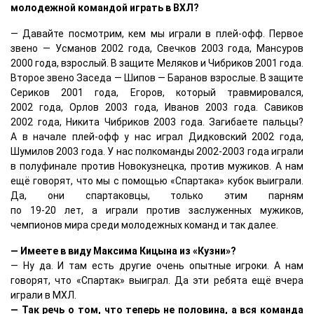
молодежной командой играть в ВХЛ?
— Давайте посмотрим, кем мы играли в плей-офф. Первое
звено — Усманов 2002 года, Свечков 2003 года, Мансуров
2000 года, взрослый. В защите Меляков и Чибриков 2001 года.
Второе звено Заседа — Шипов — Баранов взрослые. В защите
Сериков 2001 года, Егоров, который травмировался,
2002 года, Орлов 2003 года, Иванов 2003 года. Савиков
2002 года, Никита Чибриков 2003 года. Загибаете пальцы?
А в начале плей-офф у нас играл Дидковский 2002 года,
Шумилов 2003 года. У нас полкоманды
2002-2003
года играли
в полуфинале против Новокузнецка, против мужиков. А нам
ещё говорят, что мы с помощью «Спартака» кубок выиграли.
Да, они спартаковцы, только этим парням
по
19-20 лет,
а играли против заслуженных мужиков,
чемпионов мира среди молодежных команд и так далее.
— Имеете в виду Максима Кицына из «Кузни»?
— Ну да. И там есть другие очень опытные игроки. А нам
говорят, что «Спартак» выиграл. Да эти ребята ещё вчера
играли в МХЛ.
— Так речь о том, что теперь не половина, а вся команда