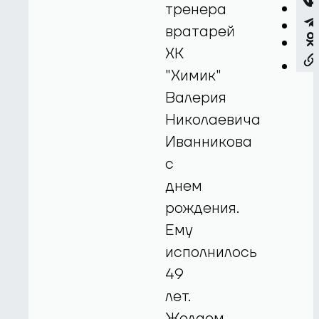
тренера
вратарей
ХК
"Химик"
Валерия
Николаевича
Иванникова
с
днем
рождения.
Ему
исполнилось
49
лет.
Желаем