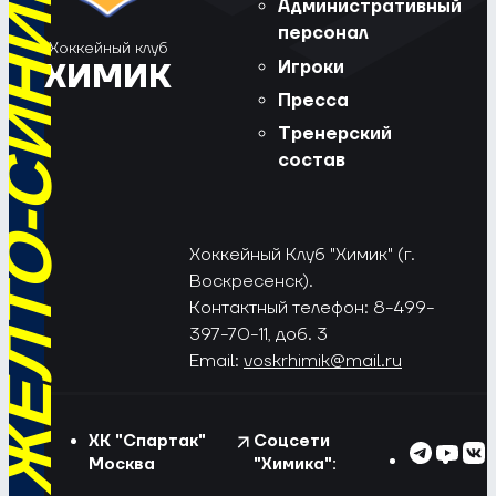
РЁД, ЖЁЛТО-СИНИЕ!
Административный
персонал
Хоккейный клуб
Игроки
ХИМИК
Пресса
Тренерский
состав
Хоккейный Клуб "Химик" (г.
Воскресенск).
Контактный телефон: 8-499-
397-70-11, доб. 3
Email:
voskrhimik@mail.ru
ХК "Спартак"
Соцсети
Москва
"Химика":