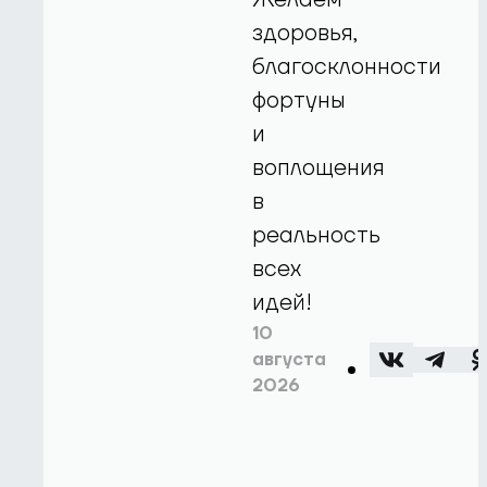
здоровья,
благосклонности
фортуны
и
воплощения
в
реальность
всех
идей!
10
августа
2026