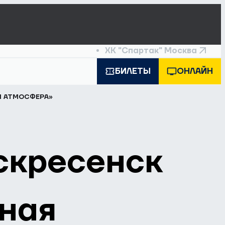
ХК "Спартак" Москва
БИЛЕТЫ
ОНЛАЙН
Я АТМОСФЕРА»
скресенск
йная