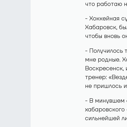
что работаю н
- Хоккейная с
Хабаровск, был
чтобы вновь о
- Получилось т
мне родные. Х
Воскресенск,
тренер: «Везде
не пришлось и
- В минувшем 
хабаровского 
сильнейшей л