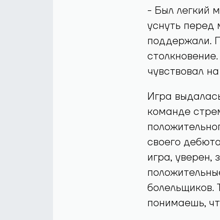
- Был легкий 
уснуть перед 
поддержали. П
столкновение.
чувствовал на
Игра выдалась
команде стрем
положительног
своего дебюта
игра, уверен,
положительны
болельщиков. 
понимаешь, чт