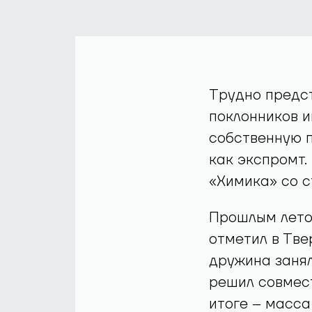
Трудно предст
поклонников и
собственную п
как экспромт.
«Химика» со с
Прошлым лето
отметил в Тве
дружина занял
решил совмест
итоге – масса