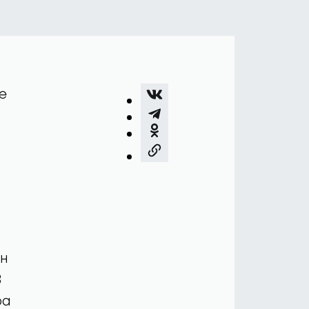
е
он
В
ра