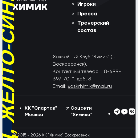
РЁД, ЖЁЛТО-СИНИЕ!
Игроки
ХИМИК
Пресса
Тренерский
состав
Хоккейный Клуб "Химик" (г.
Воскресенск).
Контактный телефон: 8-499-
397-70-11, доб. 3
Email:
voskrhimik@mail.ru
ХК "Спартак"
Соцсети
Москва
"Химика":
© 2015 - 2026 ХК "Химик" Воскресенск