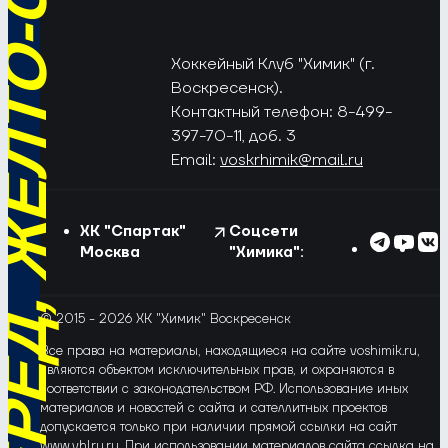
РЁД, ЖЁЛТО-СИНИЕ!
Хоккейный Клуб "Химик" (г.
Воскресенск).
Контактный телефон: 8-499-
397-70-11, доб. 3
Email:
voskrhimik@mail.ru
ХК "Спартак"
Соцсети
Москва
"Химика":
© 2015 - 2026 ХК "Химик" Воскресенск
Все права на материалы, находящиеся на сайте voshimik.ru,
являются объектом исключительных прав, и охраняются в
соответствии с законодательством РФ. Использование иных
материалов и новостей с сайта и сателлитных проектов
допускается только при наличии прямой ссылки на сайт
www.vhlru.ru. При использовании материалов сайта ссылка на