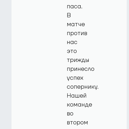
паса.
В
матче
против
нас
это
трижды
принесло
успех
сопернику.
Нашей
команде
во
втором