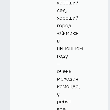
хороший
лед,
хороший
город.
«Химик»
в
нынешнем
году
–
очень
молодая
команда,
у
ребят
все