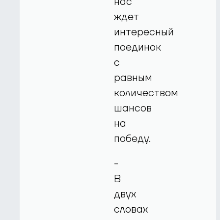
нас
ждет
интересный
поединок
с
равным
количеством
шансов
на
победу.
-
В
двух
словах