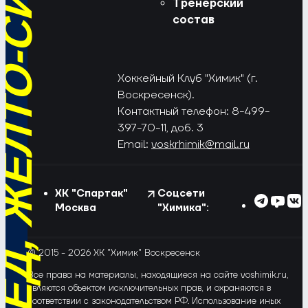
РЁД, ЖЁЛТО-СИНИЕ!
Тренерский
состав
Хоккейный Клуб "Химик" (г.
Воскресенск).
Контактный телефон: 8-499-
397-70-11, доб. 3
Email:
voskrhimik@mail.ru
ХК "Спартак"
Соцсети
Москва
"Химика":
© 2015 - 2026 ХК "Химик" Воскресенск
Все права на материалы, находящиеся на сайте voshimik.ru,
являются объектом исключительных прав, и охраняются в
соответствии с законодательством РФ. Использование иных