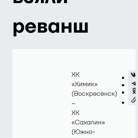
реванш
ХК
«Химик»
(Воскресенск)
–
ХК
«Сахалин»
(Южно-