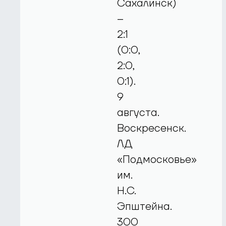
Сахалинск)
–
2:1
(0:0,
2:0,
0:1).
9
августа.
Воскресенск.
ЛД
«Подмосковье»
им.
Н.С.
Эпштейна.
300