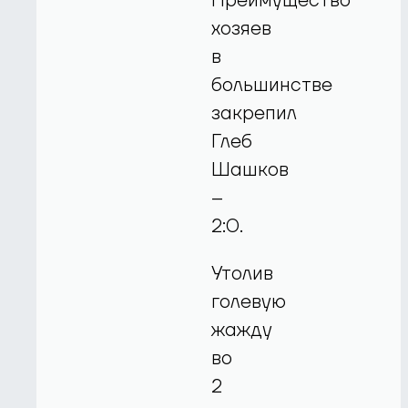
Преимущество
хозяев
в
большинстве
закрепил
Глеб
Шашков
–
2:0.
Утолив
голевую
жажду
во
2