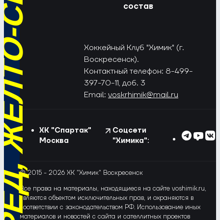
РЁД, ЖЁЛТО-СИНИЕ!
состав
Хоккейный Клуб "Химик" (г.
Воскресенск).
Контактный телефон: 8-499-
397-70-11, доб. 3
Email:
voskrhimik@mail.ru
ХК "Спартак"
Соцсети
Москва
"Химика":
© 2015 - 2026 ХК "Химик" Воскресенск
Все права на материалы, находящиеся на сайте voshimik.ru,
являются объектом исключительных прав, и охраняются в
соответствии с законодательством РФ. Использование иных
материалов и новостей с сайта и сателлитных проектов