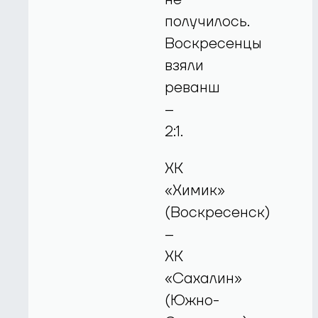
получилось.
Воскресенцы
взяли
реванш
–
2:1.
ХК
«Химик»
(Воскресенск)
–
ХК
«Сахалин»
(Южно-