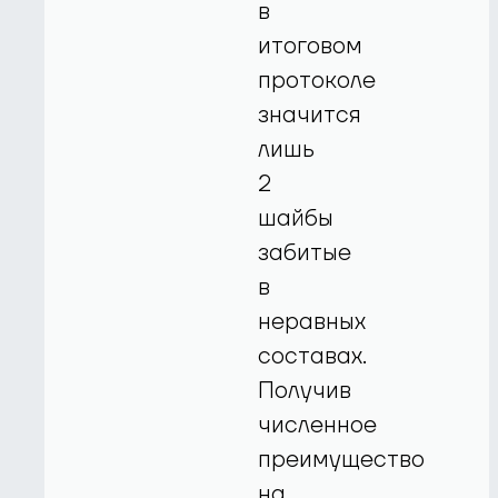
в
итоговом
протоколе
значится
лишь
2
шайбы
забитые
в
неравных
составах.
Получив
численное
преимущество
на