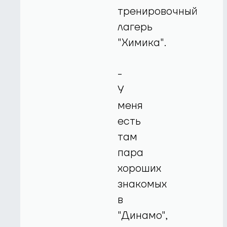
тренировочный
лагерь
"Химика".
-
У
меня
есть
там
пара
хороших
знакомых
в
"Динамо",