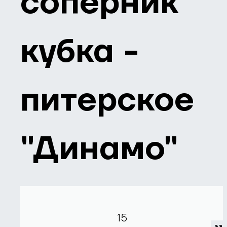
соперник
кубка -
питерское
"Динамо"
15