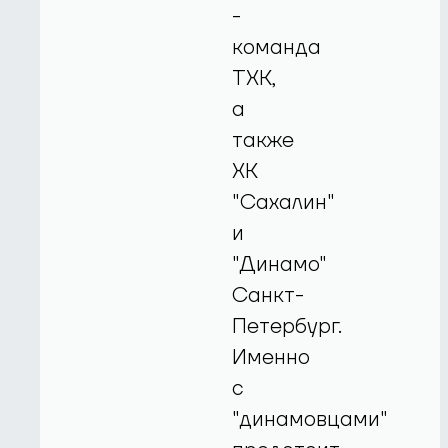
-
команда
ТХК,
а
также
ХК
"Сахалин"
и
"Динамо"
Санкт-
Петербург.
Именно
с
"динамовцами"