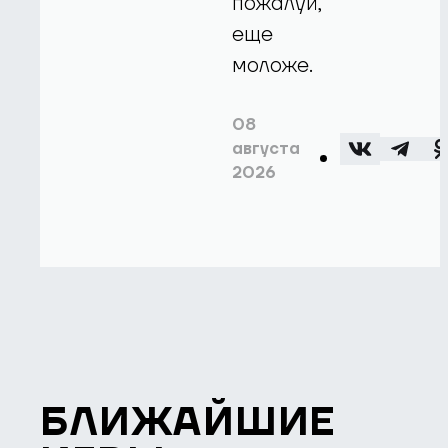
пожалуй,
еще
моложе.
08
августа
2026
БЛИЖАЙШИЕ