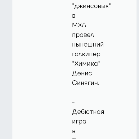
"джинсовых"
в
МХЛ
провел
нынешний
голкипер
"Химика"
Денис
Синягин.
-
Дебютная
игра
в