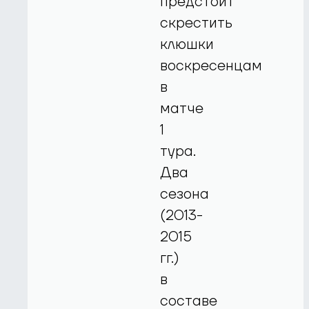
предстоит
скрестить
клюшки
воскресенцам
в
матче
1
тура.
Два
сезона
(2013-
2015
гг.)
в
составе