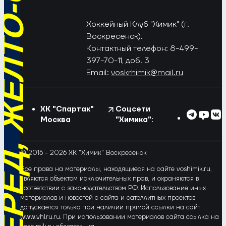
РЁД, ЖЁЛТО-СИНИЕ!
Хоккейный Клуб "Химик" (г.
Воскресенск).
Контактный телефон: 8-499-
397-70-11, доб. 3
Email:
voskrhimik@mail.ru
ХК "Спартак"
Соцсети
Москва
"Химика":
© 2015 - 2026 ХК "Химик" Воскресенск
Все права на материалы, находящиеся на сайте voshimik.ru,
являются объектом исключительных прав, и охраняются в
соответствии с законодательством РФ. Использование иных
материалов и новостей с сайта и сателлитных проектов
допускается только при наличии прямой ссылки на сайт
www.vhlru.ru. При использовании материалов сайта ссылка на