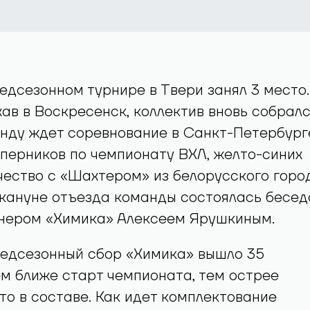
едсезонном турнире в Твери занял 3 место.
хав в Воскресенск, коллектив вновь собрал
анду ждет соревнование в Санкт-Петербург
перников по чемпионату ВХЛ, желто-синих
ество с «Шахтером» из белорусского горо
акануне отъезда команды состоялась бесед
енером «Химика» Алексеем Ярушкиным.
редсезонный сбор «Химика» вышло 35
ем ближе старт чемпионата, тем острее
то в составе. Как идет комплектование