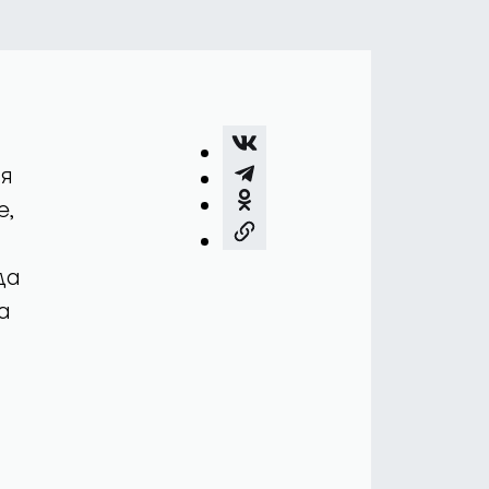
ся
е,
да
а