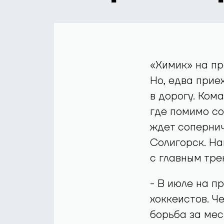
«Химик» на пр
Но, едва прие
в дорогу. Ком
где помимо со
ждет сопернич
Солигорск. Н
с главным тр
- В июле на п
хоккеистов. Ч
борьба за мес