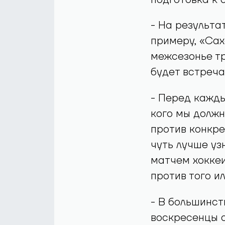
подготовка к 
- На результат
примеру, «Са
межсезонье тр
будет встреча
- Перед кажды
кого мы должн
против конкре
чуть лучше уз
матчем хоккеи
против того и
- В большинст
воскресенцы о