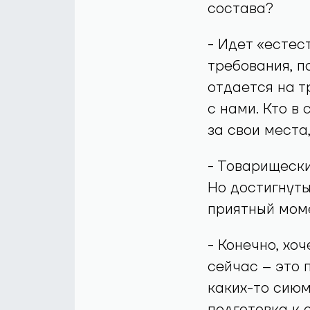
состава?
- Идет «естес
требования, п
отдается на т
с нами. Кто в
за свои места
- Товарищески
Но достигнуты
приятный моме
- Конечно, хо
сейчас – это 
каких-то сиюм